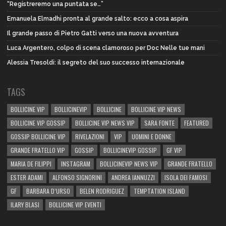
“Registreremo una puntata se…”
Emanuela Elmadhi pronta al grande salto: ecco a cosa aspira
Il grande passo di Pietro Gatti verso una nuova avventura
Luca Argentero, colpo di scena clamoroso per Doc Nelle tue mani
Alessia Tresoldi: il segreto del suo successo internazionale
TAGS
BOLLICINE VIP
BOLLICINEVIP
BOLLICINE
BOLLICINE VIP NEWS
BOLLICINE VIP GOSSIP
BOLLICINE VIP NEWS VIP
SARA FONTE
FEATURED
GOSSIP BOLLICINE VIP
RIVELAZIONI
VIP
UOMINI E DONNE
GRANDE FRATELLO VIP
GOSSIP
BOLLICINEVIP GOSSIP
GF VIP
MARIA DE FILIPPI
INSTAGRAM
BOLLICINEVIP NEWS VIP
GRANDE FRATELLO
ESTER ADAMI
ALFONSO SIGNORINI
ANDREA IANNUZZI
ISOLA DEI FAMOSI
GF
BARBARA D’URSO
BELEN RODRIGUEZ
TEMPTATION ISLAND
ILARY BLASI
BOLLICINE VIP EVENTI