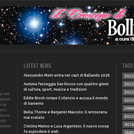
LATEST NEWS
TAGS
Alessandro Matri entra nel cast di Ballando 2026
BOLLIC
BOLLI
Aurisina festeggia San Rocco con quattro giorni
di cultura, sport, musica e tradizioni
BOLLI
ip.com
Eddie Brock rompe il silenzio e accusa il mondo
riprese
GOSSI
di Sanremo
te da
UOMIN
lico
Bella Thorne e Benjamin Mascolo: il retroscena
alcosa
BOLLI
mai svelato
delle
INST
uestioni
Cristina Marino e Luca Argentero: il nuovo scoop
fa esplodere il web
GRAND