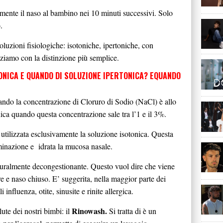
amente il naso al bambino nei 10 minuti successivi. Solo
.
oluzioni fisiologiche: isotoniche, ipertoniche, con
iziamo con la distinzione più semplice.
ONICA E QUANDO DI SOLUZIONE IPERTONICA? EQUANDO
uando la concentrazione di Cloruro di Sodio (NaCl) è allo
ica quando questa concentrazione sale tra l’1 e il 3%.
 utilizzata esclusivamente la soluzione isotonica. Questa
iminazione e idrata la mucosa nasale.
aturalmente decongestionante. Questo vuol dire che viene
ore e naso chiuso. E’ suggerita, nella maggior parte dei
 influenza, otite, sinusite e rinite allergica.
Rinowash.
lute dei nostri bimbi: il
Si tratta di è un