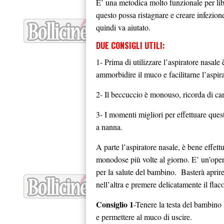
E’ una metodica molto funzionale per lib
questo possa ristagnare e creare infezion
quindi va aiutato.
DUE
CONSIGLI UTILI
:
1- Prima di utilizzare l’aspiratore nasale 
ammorbidire il muco e facilitarne l’aspir
2- Il beccuccio è monouso, ricorda di ca
3- I momenti migliori per effettuare ques
a nanna.
A parte l’aspiratore nasale, è bene effett
monodose più volte al giorno. E’ un’ope
per la salute del bambino. Basterà aprire
nell’altra e premere delicatamente il flac
Consiglio 1
-Tenere la testa del bambino 
e permettere al muco di uscire.