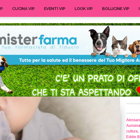
IP
CUCINA VIP
EVENTI VIP
LOOK VIP
BOLLICINE VIP
Alessand
Aurisina
cultura,
Eddie Br