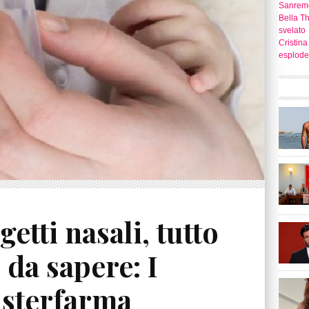
Sanrem
Bella T
svelato
Cristina
esplode
etti nasali, tutto
 da sapere: I
isterfarma