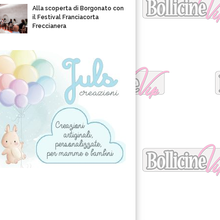
Alla scoperta di Borgonato con
il Festival Franciacorta
Freccianera