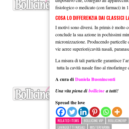
dispositivo che, collegato all’apparecchi
fisiologico o medicato (con farmaci) in 1
COSA LO DIFFERENZIA DAI CLASSICI L
I motivi sono diversi. In primis è molto c
conclude la sua azione in pochissimi minu
micronizzazione. Producendo particelle d
vie aeree superiori(cavità nasali, paranasa
La misura di tali particelle garantisce l’
tutta la cavità nasale fino al rinofaringe
A cura di
Daniela Buoninconti
Una vita piena di
bollicine
a tutti!
Spread the love
RELATED ITEMS
BOLLICINE VIP
BOLLICINEVIP
LAVAGGETTI NASALI
MISTERFARMA