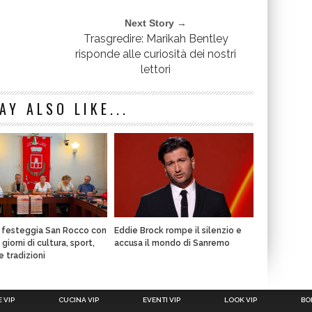
Next Story →
Trasgredire: Marikah Bentley
risponde alle curiosità dei nostri
lettori
AY ALSO LIKE...
a festeggia San Rocco con
Eddie Brock rompe il silenzio e
giorni di cultura, sport,
accusa il mondo di Sanremo
e tradizioni
 VIP
CUCINA VIP
EVENTI VIP
LOOK VIP
BOL