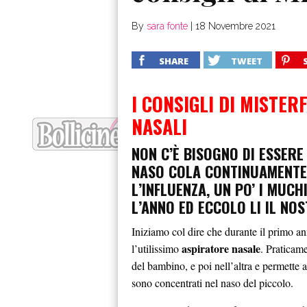
By
sara fonte
|
18 Novembre 2021
SHARE
TWEET
I CONSIGLI DI MISTE
NASALI
NON C’È BISOGNO DI ESSERE 
NASO COLA CONTINUAMENTE.
L’INFLUENZA, UN PO’ I MUC
L’ANNO ED ECCOLO LI IL NO
Iniziamo col dire che durante il primo
aspiratore nasale
l’utilissimo
. Praticame
del bambino, e poi nell’altra e permette ai
sono concentrati nel naso del piccolo.