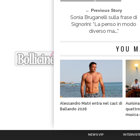
← Previous Story
Sonia Bruganelli sulla frase di
Signorini: “La penso in modo
diverso ma….”
YOU M
Alessandro Matri entra nel cast di
Aurisin
Ballando 2026
quattro 
musica 
NEWS VIP
INTERVISTE