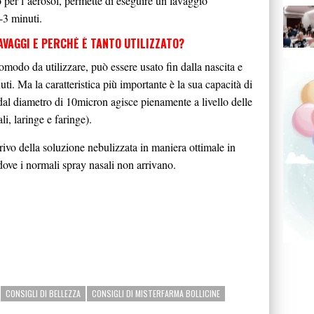
o per l’aerosol, permette di eseguire un lavaggio
-3 minuti.
AVAGGI E PERCHÉ È TANTO UTILIZZATO?
omodo da utilizzare, può essere usato fin dalla nascita e
ti. Ma la caratteristica più importante è la sua capacità di
al diametro di 10micron agisce pienamente a livello delle
li, laringe e faringe).
arrivo della soluzione nebulizzata in maniera ottimale in
 dove i normali spray nasali non arrivano.
CONSIGLI DI BELLEZZA
CONSIGLI DI MISTERFARMA BOLLICINE