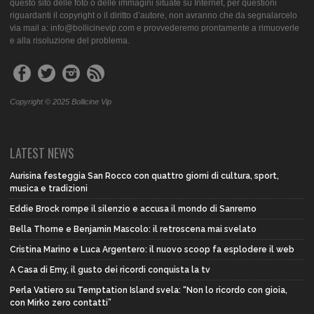
questo sito delle foto o delle immagini situate su Internet, per questioni
riguardanti il copyright o il diritto d’autore, non avranno che da segnalarcelo
via mail a: info@bollicinevip.com e provvederemo prontamente a rimuoverle
e alla risoluzione del problema.
Copyright © 2025 Bollicine Vip
LATEST NEWS
Aurisina festeggia San Rocco con quattro giorni di cultura, sport,
musica e tradizioni
Eddie Brock rompe il silenzio e accusa il mondo di Sanremo
Bella Thorne e Benjamin Mascolo: il retroscena mai svelato
Cristina Marino e Luca Argentero: il nuovo scoop fa esplodere il web
A Casa di Emy, il gusto dei ricordi conquista la tv
Perla Vatiero su Temptation Island svela: “Non lo ricordo con gioia,
con Mirko zero contatti”