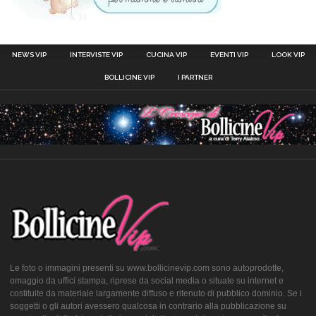
NEWS VIP
INTERVISTE VIP
CUCINA VIP
EVENTI VIP
LOOK VIP
BOLLICINE VIP
I PARTNER
Le foto o immagini presenti su www.bollicinevip.com sono autoprodotte,
omaggio da uffici stampa, riprese da social media o situate su internet e
costituite da materiale largamente diffuso e ritenuto di pubblico dominio. Se i
soggetti o gli autori avessero qualcosa in contrario alla pubblicazione su