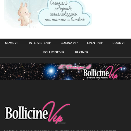
NEWS VIP
INTERVISTE VIP
CUCINA VIP
EVENTI VIP
LOOK VIP
BOLLICINE VIP
I PARTNER