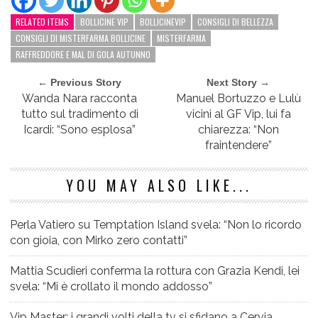
RELATED ITEMS
BOLLICINE VIP
BOLLICINEVIP
CONSIGLI DI BELLEZZA
CONSIGLI DI MISTERFARMA BOLLICINE
MISTERFARMA
RAFFREDDORE E MAL DI GOLA AUTUNNO
← Previous Story
Next Story →
Wanda Nara racconta
Manuel Bortuzzo e Lulù
tutto sul tradimento di
vicini al GF Vip, lui fa
Icardi: “Sono esplosa”
chiarezza: “Non
fraintendere”
YOU MAY ALSO LIKE...
Perla Vatiero su Temptation Island svela: “Non lo ricordo
con gioia, con Mirko zero contatti”
Mattia Scudieri conferma la rottura con Grazia Kendi, lei
svela: “Mi è crollato il mondo addosso”
Vip Master: i grandi volti della tv si sfidano a Cervia