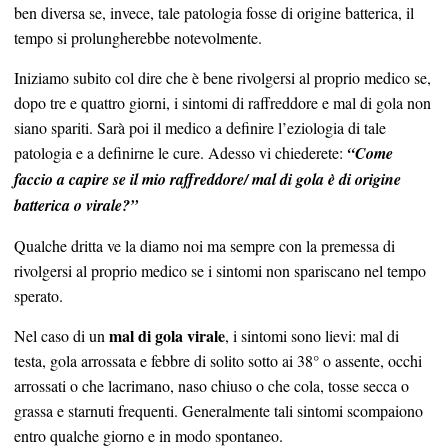
ben diversa se, invece, tale patologia fosse di origine batterica, il
tempo si prolungherebbe notevolmente.
Iniziamo subito col dire che è bene rivolgersi al proprio medico se,
dopo tre e quattro giorni, i sintomi di raffreddore e mal di gola non
siano spariti. Sarà poi il medico a definire l’eziologia di tale
patologia e a definirne le cure. Adesso vi chiederete:
“Come
faccio a capire se il mio raffreddore/ mal di gola è di origine
batterica o virale?”
Qualche dritta ve la diamo noi ma sempre con la premessa di
rivolgersi al proprio medico se i sintomi non spariscano nel tempo
sperato.
mal di gola virale
Nel caso di un
, i sintomi sono lievi: mal di
testa, gola arrossata e febbre di solito sotto ai 38° o assente, occhi
arrossati o che lacrimano, naso chiuso o che cola, tosse secca o
grassa e starnuti frequenti. Generalmente tali sintomi scompaiono
entro qualche giorno e in modo spontaneo.