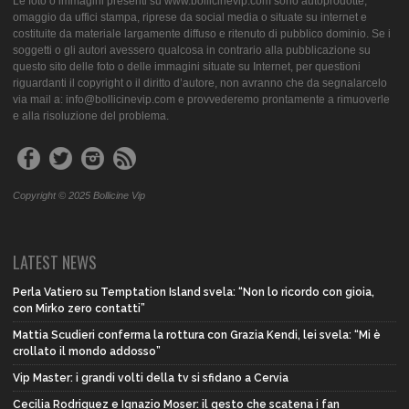
Le foto o immagini presenti su www.bollicinevip.com sono autoprodotte,
omaggio da uffici stampa, riprese da social media o situate su internet e
costituite da materiale largamente diffuso e ritenuto di pubblico dominio. Se i
soggetti o gli autori avessero qualcosa in contrario alla pubblicazione su
questo sito delle foto o delle immagini situate su Internet, per questioni
riguardanti il copyright o il diritto d’autore, non avranno che da segnalarcelo
via mail a: info@bollicinevip.com e provvederemo prontamente a rimuoverle
e alla risoluzione del problema.
Copyright © 2025 Bollicine Vip
LATEST NEWS
Perla Vatiero su Temptation Island svela: “Non lo ricordo con gioia,
con Mirko zero contatti”
Mattia Scudieri conferma la rottura con Grazia Kendi, lei svela: “Mi è
crollato il mondo addosso”
Vip Master: i grandi volti della tv si sfidano a Cervia
Cecilia Rodriguez e Ignazio Moser: il gesto che scatena i fan