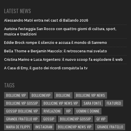
LATEST NEWS
Alessandro Matri entra nel cast di Ballando 2026
Aurisina festeggia San Rocco con quattro giorni di cultura, sport,
musica e tradizioni
Eddie Brock rompe il silenzio e accusa il mondo di Sanremo
Bella Thorne e Benjamin Mascolo: il retroscena mai svelato
Cristina Marino e Luca Argentero: il nuovo scoop fa esplodere il web
A Casa di Emy, il gusto dei ricordi conquista la tv
TAGS
BOLLICINE VIP
BOLLICINEVIP
BOLLICINE
BOLLICINE VIP NEWS
BOLLICINE VIP GOSSIP
BOLLICINE VIP NEWS VIP
SARA FONTE
FEATURED
GOSSIP BOLLICINE VIP
RIVELAZIONI
VIP
UOMINI E DONNE
GRANDE FRATELLO VIP
GOSSIP
BOLLICINEVIP GOSSIP
GF VIP
MARIA DE FILIPPI
INSTAGRAM
BOLLICINEVIP NEWS VIP
GRANDE FRATELLO