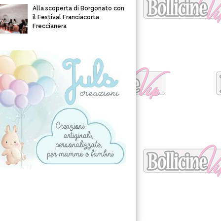
Alla scoperta di Borgonato con
il Festival Franciacorta
Freccianera