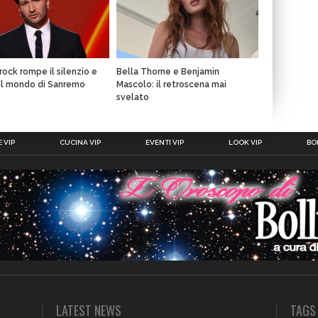
rock rompe il silenzio e
Bella Thorne e Benjamin
il mondo di Sanremo
Mascolo: il retroscena mai
svelato
 VIP
CUCINA VIP
EVENTI VIP
LOOK VIP
BOL
LATEST NEWS
TAGS