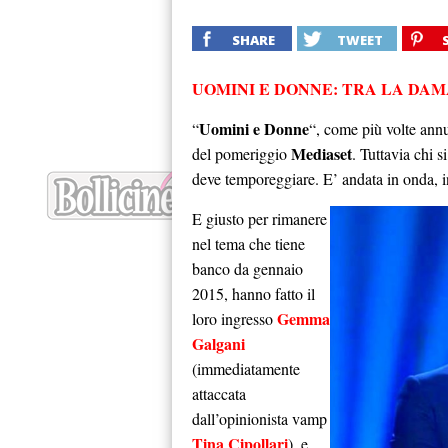
SHARE
TWEET
UOMINI E DONNE: TRA LA DAM
Uomini e Donne
“
“, come più volte annu
Mediaset
del pomeriggio
. Tuttavia chi s
deve temporeggiare. E’ andata in onda, inf
E giusto per rimanere
nel tema che tiene
banco da gennaio
2015, hanno fatto il
Gemma
loro ingresso
Galgani
(immediatamente
attaccata
dall’opinionista vamp
Tina Cipollari
), e