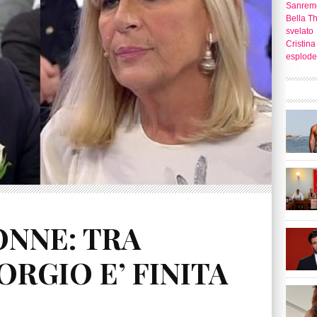
Sanrem
Bella T
svelato
Cristina
esplode
ONNE: TRA
RGIO E’ FINITA