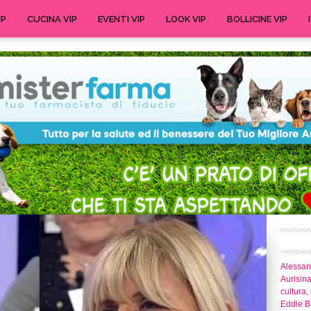
IP
CUCINA VIP
EVENTI VIP
LOOK VIP
BOLLICINE VIP
Alessand
Aurisina
cultura,
Eddie Br