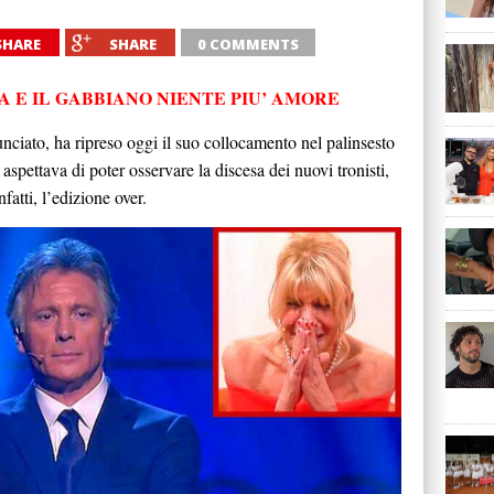
SHARE
SHARE
0 COMMENTS
A E IL GABBIANO NIENTE PIU’ AMORE
nciato, ha ripreso oggi il suo collocamento nel palinsesto
i aspettava di poter osservare la discesa dei nuovi tronisti,
atti, l’edizione over.