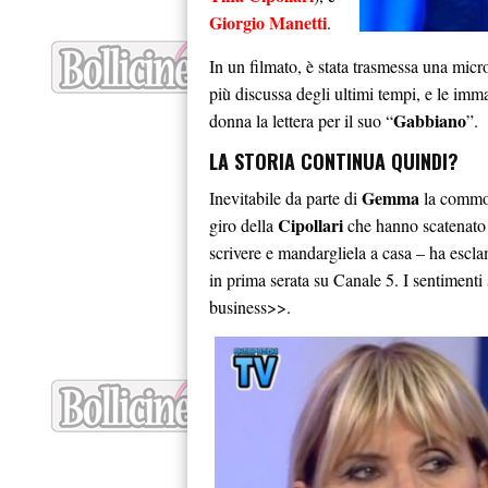
Giorgio Manetti
.
In un filmato, è stata trasmessa una micro
più discussa degli ultimi tempi, e le immagi
Gabbiano
donna la lettera per il suo “
”.
LA STORIA CONTINUA QUINDI?
Gemma
Inevitabile da parte di
la commozi
Cipollari
giro della
che hanno scatenato l
scrivere e mandargliela a casa – ha escla
in prima serata su Canale 5. I sentimenti 
business>>.