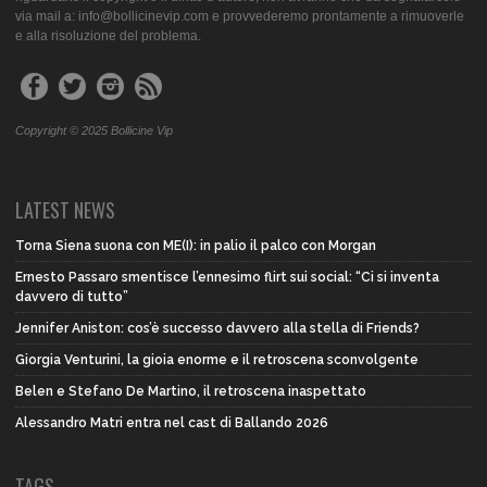
via mail a: info@bollicinevip.com e provvederemo prontamente a rimuoverle
e alla risoluzione del problema.
Copyright © 2025 Bollicine Vip
LATEST NEWS
Torna Siena suona con ME(I): in palio il palco con Morgan
Ernesto Passaro smentisce l’ennesimo flirt sui social: “Ci si inventa
davvero di tutto”
Jennifer Aniston: cos’è successo davvero alla stella di Friends?
Giorgia Venturini, la gioia enorme e il retroscena sconvolgente
Belen e Stefano De Martino, il retroscena inaspettato
Alessandro Matri entra nel cast di Ballando 2026
TAGS