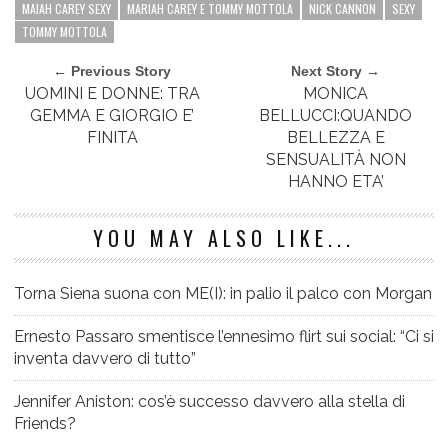
MAIAH CAREY SEXY
MARIAH CAREY E TOMMY MOTTOLA
NICK CANNON
SEXY
TOMMY MOTTOLA
← Previous Story
Next Story →
UOMINI E DONNE: TRA
MONICA
GEMMA E GIORGIO E’
BELLUCCI:QUANDO
FINITA
BELLEZZA E
SENSUALITÀ NON
HANNO ETA’
YOU MAY ALSO LIKE...
Torna Siena suona con ME(I): in palio il palco con Morgan
Ernesto Passaro smentisce l’ennesimo flirt sui social: “Ci si
inventa davvero di tutto”
Jennifer Aniston: cos’è successo davvero alla stella di
Friends?