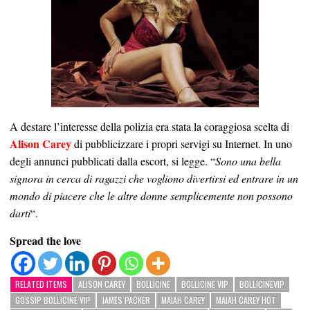
A destare l’interesse della polizia era stata la coraggiosa scelta di
Alison Carey
di pubblicizzare i propri servigi su Internet. In uno
degli annunci pubblicati dalla escort, si legge. “
Sono una bella
signora in cerca di ragazzi che vogliono divertirsi ed entrare in un
mondo di piacere che le altre donne semplicemente non possono
darti
“.
Spread the love
RELATED ITEMS
ALISON CAREY
BOLLICINE
BOLLICINE VIP
BOLLICINEVIP
GOSSIP BOLLICINE VIP
JAMES PACKER
MAIAH CAREY
MAIAH CAREY HOT