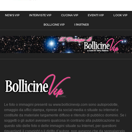
NEWS VIP
INTERVISTE VIP
CUCINA VIP
EVENTI VIP
LOOK VIP
BOLLICINE VIP
I PARTNER
Le foto o immagini presenti su www.bollicinevip.com sono autoprodotte,
omaggio da uffici stampa, riprese da social media o situate su internet e
costituite da materiale largamente diffuso e ritenuto di pubblico dominio. Se i
soggetti o gli autori avessero qualcosa in contrario alla pubblicazione su
questo sito delle foto o delle immagini situate su Internet, per questioni
riguardanti il copyright o il diritto d’autore, non avranno che da segnalarcelo