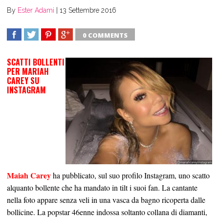
By
Ester Adami
|
13 Settembre 2016
0 COMMENTS
SHARE
TWEET
SHARE
SHARE
SCATTI BOLLENTI
PER MARIAH
CAREY SU
INSTAGRAM
Maiah Carey
ha pubblicato, sul suo profilo Instagram, uno scatto
alquanto bollente che ha mandato in tilt i suoi fan. La cantante
nella foto appare senza veli in una vasca da bagno ricoperta dalle
bollicine. La popstar 46enne indossa soltanto collana di diamanti,