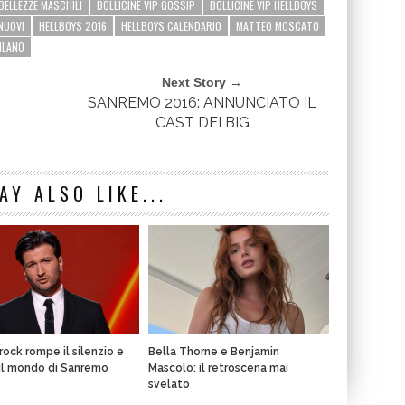
 BELLEZZE MASCHILI
BOLLICINE VIP GOSSIP
BOLLICINE VIP HELLBOYS
 NUOVI
HELLBOYS 2016
HELLBOYS CALENDARIO
MATTEO MOSCATO
ILANO
Next Story →
SANREMO 2016: ANNUNCIATO IL
CAST DEI BIG
AY ALSO LIKE...
rock rompe il silenzio e
Bella Thorne e Benjamin
il mondo di Sanremo
Mascolo: il retroscena mai
svelato