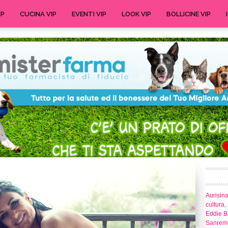
IP
CUCINA VIP
EVENTI VIP
LOOK VIP
BOLLICINE VIP
Aurisina
cultura,
Eddie Br
Sanrem