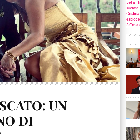
Bella T
svelato
Cristina
esplode
A Casa d
SCATO: UN
NO DI
’