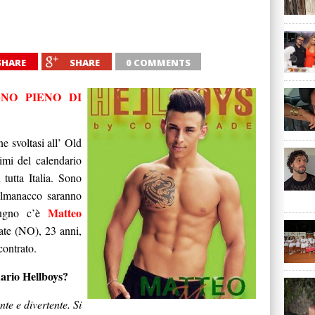
SHARE
SHARE
0 COMMENTS
NO PIENO DI
ne svoltasi all’ Old
imi del calendario
 tutta Italia. Sono
’almanacco saranno
Matteo
giugno c’è
ate (NO), 23 anni,
contrato.
dario Hellboys?
te e divertente. Si