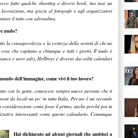
Avevo fatto qualche shooting e diversi book, ma mai un
lavorazione, ma grazie al fotografo e agli organizzatori
ontare il tutto con adrenalina.
are nudo?
o la consapevolezza e la certezza della serietà di chi mi
cose che capitano a chiunque e tutti i giorni. Il nudo è
bianco e nero ndr), Hellboys è diverso dai soliti calendari
 mondo dell’immagine, come vivi il tuo lavoro?
atto con la gente, conoscere sempre nuove persone che ti
oste da locali un po’ in tutta Italia. Per me è un secondo
 considerazione come fosse il primo, anche perché poi in
ziative interessanti come questo calendario. Comunque
Hai dichiarato ad alcuni giornali che ambisci a