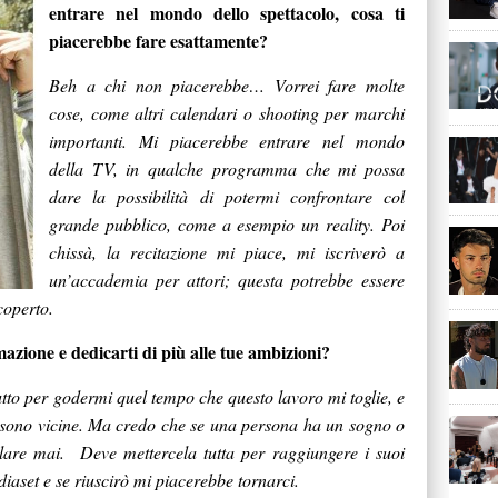
entrare nel mondo dello spettacolo, cosa ti
piacerebbe fare esattamente?
Beh a chi non piacerebbe… Vorrei fare molte
cose, come altri calendari o shooting per marchi
importanti. Mi piacerebbe entrare nel mondo
della TV, in qualche programma che mi possa
dare la possibilità di potermi confrontare col
grande pubblico, come a esempio un reality. Poi
chissà, la recitazione mi piace, mi iscriverò a
un’accademia per attori; questa potrebbe essere
coperto.
azione e dedicarti di più alle tue ambizioni?
utto per godermi quel tempo che questo lavoro mi toglie, e
 sono vicine. Ma credo che se una persona ha un sogno o
are mai. Deve mettercela tutta per raggiungere i suoi
diaset e se riuscirò mi piacerebbe tornarci.