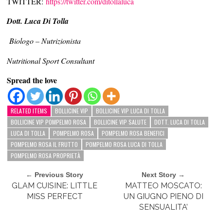
TWITTER:
https://twitter.com/ditollaluca
Dott. Luca Di Tolla
Biologo – Nutrizionista
Nutritional Sport Consultant
Spread the love
RELATED ITEMS
BOLLICINE VIP
BOLLICINE VIP LUCA DI TOLLA
BOLLICINE VIP POMPELMO ROSA
BOLLICINE VIP SALUTE
DOTT. LUCA DI TOLLA
LUCA DI TOLLA
POMPELMO ROSA
POMPELMO ROSA BENEFICI
POMPELMO ROSA IL FRUTTO
POMPELMO ROSA LUCA DI TOLLA
POMPELMO ROSA PROPRIETÀ
← Previous Story
Next Story →
GLAM CUISINE: LITTLE
MATTEO MOSCATO:
MISS PERFECT
UN GIUGNO PIENO DI
SENSUALITA’