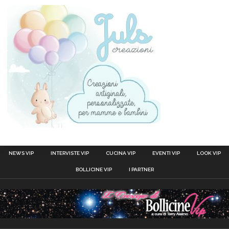
NEWS VIP
INTERVISTE VIP
CUCINA VIP
EVENTI VIP
LOOK VIP
BOLLICINE VIP
I PARTNER