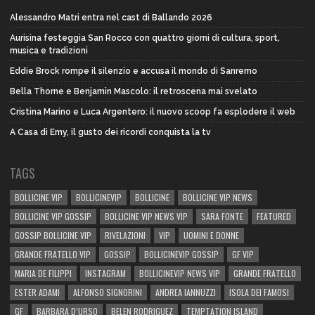
Alessandro Matri entra nel cast di Ballando 2026
Aurisina festeggia San Rocco con quattro giorni di cultura, sport,
musica e tradizioni
Eddie Brock rompe il silenzio e accusa il mondo di Sanremo
Bella Thorne e Benjamin Mascolo: il retroscena mai svelato
Cristina Marino e Luca Argentero: il nuovo scoop fa esplodere il web
A Casa di Emy, il gusto dei ricordi conquista la tv
TAGS
BOLLICINE VIP
BOLLICINEVIP
BOLLICINE
BOLLICINE VIP NEWS
BOLLICINE VIP GOSSIP
BOLLICINE VIP NEWS VIP
SARA FONTE
FEATURED
GOSSIP BOLLICINE VIP
RIVELAZIONI
VIP
UOMINI E DONNE
GRANDE FRATELLO VIP
GOSSIP
BOLLICINEVIP GOSSIP
GF VIP
MARIA DE FILIPPI
INSTAGRAM
BOLLICINEVIP NEWS VIP
GRANDE FRATELLO
ESTER ADAMI
ALFONSO SIGNORINI
ANDREA IANNUZZI
ISOLA DEI FAMOSI
GF
BARBARA D’URSO
BELEN RODRIGUEZ
TEMPTATION ISLAND