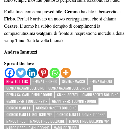
Gemma
E alla fine, come era prevedibile,
ha dato il benservito a
Firbo
. Per lei è arrivato un nuovo corteggiatore, che si chiama
Cesare
. L’uomo ha subito riempito di complimenti la
Galgani
compiaciutissima
, di fronte all’espressione incredula della
Tina
vamp
. Sarà la volta buona?
Andrea Iannuzzi
Spread the love
RELATED ITEMS
GEMMA E GIORGIO
GEMMA E MARCO
GEMMA GALGANI
GEMMA GALGANI BOLLICINE
GEMMA GALGANI BOLLICINE VIP
GEMMA GALGANI UOMINI E DONNE
GIANNI SPERTI
GIANNI SPERTI BOLLICINE
GIANNI SPERTI BOLLICINE VIP
GIANNI SPERTI UOMINI E DONNE
GIORGIO MANETTI
GIORGIO MANETTI BOLLICINE
GIORGIO MANETTI BOLLICINE VIP
GIORGIO MANETTI UOMINI E DONNE
MARCO FIRBO
MARCO FIRBO BOLLICINE
MARCO FIRBO BOLLICINE VIP
MARCO FIRBO UOMINI E DONNE
MARIA DE FILIPPI