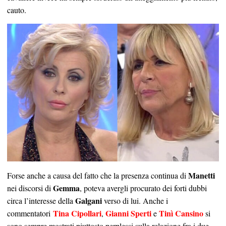
cauto.
Manetti
Forse anche a causa del fatto che la presenza continua di
Gemma
nei discorsi di
, poteva avergli procurato dei forti dubbi
Galgani
circa l’interesse della
verso di lui. Anche i
Tina Cipollari
Gianni Sperti
Tinì Cansino
commentatori
,
e
si
sono sempre mostrati piuttosto perplessi sulla relazione fra i due.