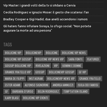
Vip Master: i grandi volti della tv si sfidano a Cervia
Cecilia Rodriguez e Ignazio Moser: il gesto che scatena i fan
Bradley Cooper e Gigi Hadid, due anelli accendono i rumors
Gli haters fanno infuriare Soraya, lo sfogo social: “Non potete
augurare la morte ad una persona”
TAGS
BOLLICINE VIP
BOLLICINEVIP
BOLLICINE
BOLLICINE VIP NEWS
BOLLICINE VIP GOSSIP
BOLLICINE VIP NEWS VIP
SARA FONTE
FEATURED
GOSSIP BOLLICINE VIP
RIVELAZIONI
VIP
UOMINI E DONNE
GRANDE FRATELLO VIP
GOSSIP
BOLLICINEVIP GOSSIP
GF VIP
MARIA DE FILIPPI
INSTAGRAM
BOLLICINEVIP NEWS VIP
GRANDE FRATELLO
ESTER ADAMI
ALFONSO SIGNORINI
ANDREA IANNUZZI
ISOLA DEI FAMOSI
GF
BARBARA D’URSO
BELEN RODRIGUEZ
TEMPTATION ISLAND
ILARY BLASI
BOLLICINE VIP EVENTI