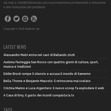
via mail a: info@bollicinevip.com e provvederemo prontamente a rimuoverle
e alla risoluzione del problema.
Copyright © 2025 Bollicine Vip
LATEST NEWS
Alessandro Matri entra nel cast di Ballando 2026
Aurisina festeggia San Rocco con quattro giorni di cultura, sport,
musica e tradizioni
Eddie Brock rompe il silenzio e accusa il mondo di Sanremo
Bella Thorne e Benjamin Mascolo: il retroscena mai svelato
Cristina Marino e Luca Argentero: il nuovo scoop fa esplodere il web
A Casa di Emy, il gusto dei ricordi conquista la tv
TAGS