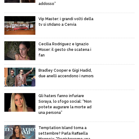
addosso”
Vip Master: i grandi volti della
tv si sfidano a Cervia
Cecilia Rodriguez e Ignazio
Moser: il gesto che scatena i
fan
Bradley Cooper e Gigi Hadid,
due anelli accendono i rumors
Gli haters fanno infuriare
Soraya, lo sfogo social: “Non
potete augurare la morte ad
una persona”
Temptation Island torna a
settembre? Parla Raffaella
Mennoia: “Registreremo una