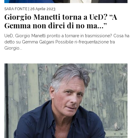
SARA FONTE
| 26 Aprile 2023
Giorgio Manetti torna a UeD? “A
Gemma non direi di no ma…”
UeD, Giorgio Manetti pronto a tornare in trasmissione? Cosa ha
detto su Gemma Galgani Possibile ri-frequentazione tra
Giorgio...