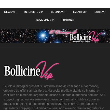
NEWS VIP
INTERVISTE VIP
CUCINA VIP
EVENTI VIP
LOOK VIP
BOLLICINE VIP
I PARTNER
Le foto o immagini presenti su www.bollicinevip.com sono autoprodotte,
omaggio da uffici stampa, riprese da social media o situate su internet e
costituite da materiale largamente diffuso e ritenuto di pubblico dominio. Se i
soggetti o gli autori avessero qualcosa in contrario alla pubblicazione su
questo sito delle foto o delle immagini situate su Internet, per questioni
riguardanti il copyright o il diritto d’autore, non avranno che da segnalarcelo