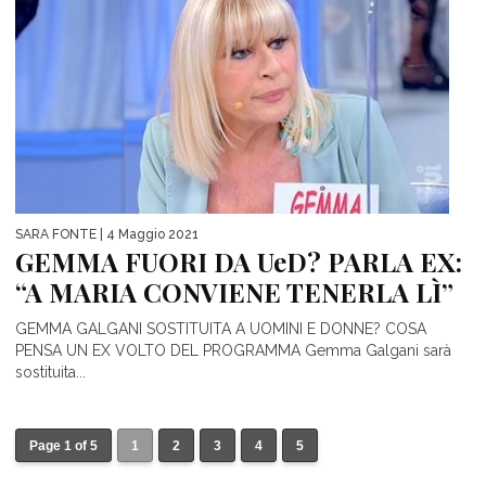
SARA FONTE
| 4 Maggio 2021
GEMMA FUORI DA UeD? PARLA EX:
“A MARIA CONVIENE TENERLA LÌ”
GEMMA GALGANI SOSTITUITA A UOMINI E DONNE? COSA
PENSA UN EX VOLTO DEL PROGRAMMA Gemma Galgani sarà
sostituita...
Page 1 of 5
1
2
3
4
5