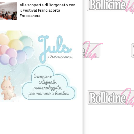
Alla scoperta di Borgonato con
il Festival Franciacorta
Freccianera