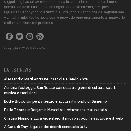
soggetti o gli autori avessero qualcosa in contrario alla pubblicazione su
questo sito delle foto o delle immagini situate su Internet, per questioni
riguardanti il copyright o il diritto d’autore, non avranno che da segnalarcelo
via mail a: info@bollicinevip.com e provvederemo prontamente a rimuoverle
e alla risoluzione del problema.
Copyright © 2025 Bollicine Vip
LATEST NEWS
Alessandro Matri entra nel cast di Ballando 2026
Aurisina festeggia San Rocco con quattro giorni di cultura, sport,
musica e tradizioni
Eddie Brock rompe il silenzio e accusa il mondo di Sanremo
Bella Thorne e Benjamin Mascolo: il retroscena mai svelato
Cristina Marino e Luca Argentero: il nuovo scoop fa esplodere il web
A Casa di Emy, il gusto dei ricordi conquista la tv