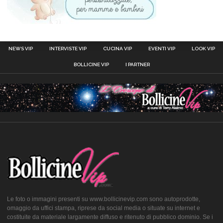
NEWS VIP
INTERVISTE VIP
CUCINA VIP
EVENTI VIP
LOOK VIP
BOLLICINE VIP
I PARTNER
Le foto o immagini presenti su www.bollicinevip.com sono autoprodotte,
omaggio da uffici stampa, riprese da social media o situate su internet e
costituite da materiale largamente diffuso e ritenuto di pubblico dominio. Se i