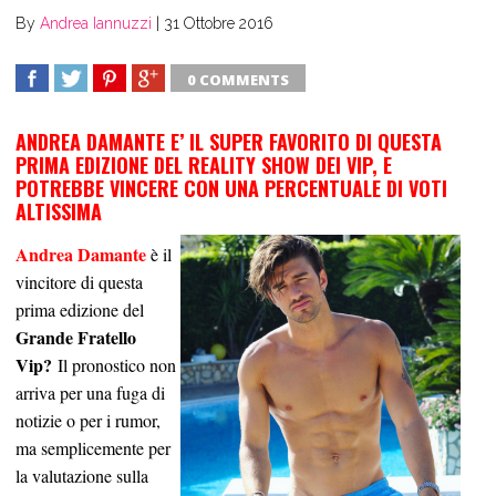
By
Andrea Iannuzzi
|
31 Ottobre 2016
0 COMMENTS
SHARE
TWEET
SHARE
SHARE
ANDREA DAMANTE E’ IL SUPER FAVORITO DI QUESTA
PRIMA EDIZIONE DEL REALITY SHOW DEI VIP, E
POTREBBE VINCERE CON UNA PERCENTUALE DI VOTI
ALTISSIMA
Andrea Damante
è il
vincitore di questa
prima edizione del
Grande Fratello
Vip?
Il pronostico non
arriva per una fuga di
notizie o per i rumor,
ma semplicemente per
la valutazione sulla