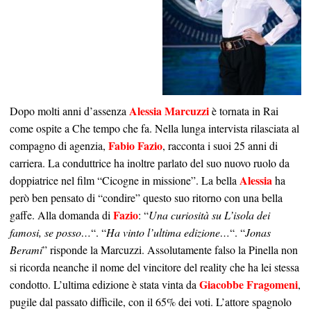
Alessia Marcuzzi
Dopo molti anni d’assenza
è tornata in Rai
come ospite a Che tempo che fa. Nella lunga intervista rilasciata al
Fabio Fazio
compagno di agenzia,
, racconta i suoi 25 anni di
carriera. La conduttrice ha inoltre parlato del suo nuovo ruolo da
Alessia
doppiatrice nel film “Cicogne in missione”. La bella
ha
però ben pensato di “condire” questo suo ritorno con una bella
Fazio
gaffe. Alla domanda di
: “
Una curiosità su L’isola dei
famosi, se posso…
“. “
Ha vinto l’ultima edizione…
“. “
Jonas
Berami
” risponde la Marcuzzi. Assolutamente falso la Pinella non
si ricorda neanche il nome del vincitore del reality che ha lei stessa
Giacobbe Fragomeni
condotto. L’ultima edizione è stata vinta da
,
pugile dal passato difficile, con il 65% dei voti. L’attore spagnolo