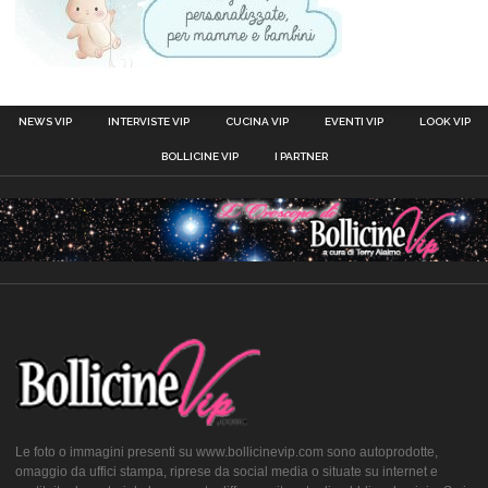
NEWS VIP
INTERVISTE VIP
CUCINA VIP
EVENTI VIP
LOOK VIP
BOLLICINE VIP
I PARTNER
Le foto o immagini presenti su www.bollicinevip.com sono autoprodotte,
omaggio da uffici stampa, riprese da social media o situate su internet e