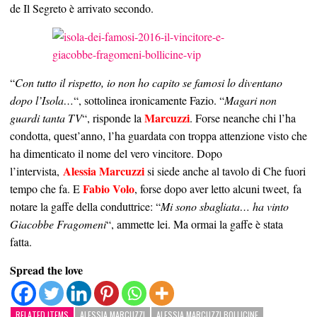
de Il Segreto è arrivato secondo.
“
Con tutto il rispetto, io non ho capito se famosi lo diventano
dopo l’Isola…
“, sottolinea ironicamente Fazio. “
Magari non
Marcuzzi
guardi tanta TV
“, risponde la
. Forse neanche chi l’ha
condotta, quest’anno, l’ha guardata con troppa attenzione visto che
ha dimenticato il nome del vero vincitore. Dopo
Alessia Marcuzzi
l’intervista,
si siede anche al tavolo di Che fuori
Fabio Volo
tempo che fa. E
, forse dopo aver letto alcuni tweet, fa
notare la gaffe della conduttrice: “
Mi sono sbagliata… ha vinto
Giacobbe Fragomeni
“, ammette lei. Ma ormai la gaffe è stata
fatta.
Spread the love
RELATED ITEMS
ALESSIA MARCUZZI
ALESSIA MARCUZZI BOLLICINE