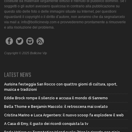
costituite da materiale largamente diffuso e ritenuto di pubblico dominio. Se i
soggetti o gli autori avessero qualcosa in contrario alla pubblicazione su
questo sito delle foto o delle immagini situate su Internet, per questioni
riguardanti il copyright o il diritto d’autore, non avranno che da segnalarcelo
via mail a: info@bollicinevip.com e provvederemo prontamente a rimuoverle
e alla risoluzione del problema.
Copyright © 2025 Bollicine Vip
LATEST NEWS
Aurisina festeggia San Rocco con quattro giorni di cultura, sport,
musica e tradizioni
Eddie Brock rompe il silenzio e accusa il mondo di Sanremo
Bella Thorne e Benjamin Mascolo: il retroscena mai svelato
Cristina Marino e Luca Argentero: il nuovo scoop fa esplodere il web
A Casa di Emy, il gusto dei ricordi conquista la tv