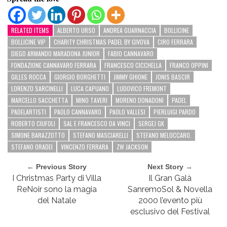
RELATED ITEMS
ALBERTO URSO
ANDREA GUARNACCIA
BOLLICINE
BOLLICINE VIP
CHARITY CHRISTMAS PADEL BY GIVOVA
CIRO FERRARA
DIEGO ARMANDO MARADONA JUNIOR
FABIO CANNAVARO
FONDAZIONE CANNAVARO FERRARA
FRANCESCO CICCHELLA
FRANCO OPPINI
GILLES ROCCA
GIORGIO BORGHETTI
JIMMY GHIONE
JONIS BASCIR
LORENZO SARCINELLI
LUCA CAPUANO
LUDOVICO FREMONT
MARCELLO SACCHETTA
MINO TAVERI
MORENO DONADONI
PADEL
PADELARTISTI
PAOLO CANNAVARO
PAOLO VALLESI
PIERLUIGI PARDO
ROBERTO CIUFOLI
SAL E FRANCESCO DA VINCI
SERGEJ GK
SIMONE BARAZZOTTO
STEFANO MASCIARELLI
STEFANO MELOCCARO.
STEFANO ORADEI
VINCENZO FERRARA
ZW JACKSON
← Previous Story
Next Story →
I Christmas Party di Villa
Il Gran Galà
ReNoir sono la magia
SanremoSol & Novella
del Natale
2000 l’evento più
esclusivo del Festival