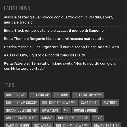
LATEST NEWS
Aurisina festeggia San Rocco con quattro giorni di cultura, sport,
musica e tradizioni
Eddie Brock rompe il silenzio e accusa il mondo di Sanremo
Bella Thorne e Benjamin Mascolo: il retroscena mai svelato
Cristina Marino e Luca Argentero: il nuovo scoop fa esplodere il web
A Casa di Emy, il gusto dei ricordi conquista la tv
Perla Vatiero su Temptation Island svela: “Non lo ricordo con gioia,
con Mirko zero contatti”
TAGS
BOLLICINE VIP
BOLLICINEVIP
BOLLICINE
BOLLICINE VIP NEWS
BOLLICINE VIP GOSSIP
BOLLICINE VIP NEWS VIP
SARA FONTE
FEATURED
GOSSIP BOLLICINE VIP
RIVELAZIONI
VIP
UOMINI E DONNE
GRANDE FRATELLO VIP
GOSSIP
BOLLICINEVIP GOSSIP
GF VIP
MARIA DE FILIPPI
INSTAGRAM
BOLLICINEVIP NEWS VIP
GRANDE FRATELLO