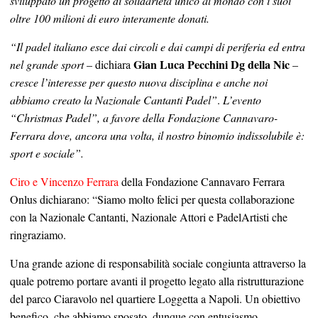
sviluppato un progetto di solidarietà unico al mondo con i suoi
oltre 100 milioni di euro interamente donati.
“Il padel italiano esce dai circoli e dai campi di periferia ed entra
Gian Luca Pecchini Dg della Nic
nel grande sport
– dichiara
–
cresce l’interesse per questo nuova disciplina e anche noi
abbiamo creato la Nazionale Cantanti Padel”
.
L’evento
“Christmas Padel”, a favore della Fondazione Cannavaro-
Ferrara dove, ancora una volta, il nostro binomio indissolubile è:
sport e sociale”.
Ciro e Vincenzo Ferrara
della Fondazione Cannavaro Ferrara
Onlus dichiarano: “Siamo molto felici per questa collaborazione
con la Nazionale Cantanti, Nazionale Attori e PadelArtisti che
ringraziamo.
Una grande azione di responsabilità sociale congiunta attraverso la
quale potremo portare avanti il progetto legato alla ristrutturazione
del parco Ciaravolo nel quartiere Loggetta a Napoli. Un obiettivo
benefico, che abbiamo sposato, dunque con entusiasmo