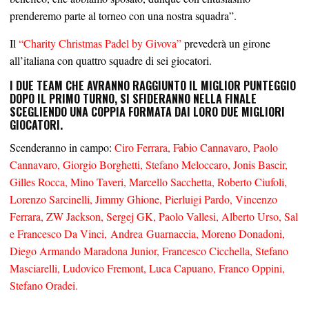
prenderemo parte al torneo con una nostra squadra”.
Il
“Charity Christmas Padel by Givova”
prevederà un girone
all’italiana con quattro squadre di sei giocatori.
I DUE TEAM CHE AVRANNO RAGGIUNTO IL MIGLIOR PUNTEGGIO
DOPO IL PRIMO TURNO, SI SFIDERANNO NELLA FINALE
SCEGLIENDO UNA COPPIA FORMATA DAI LORO DUE MIGLIORI
GIOCATORI.
Scenderanno in campo:
Ciro Ferrara, Fabio Cannavaro, Paolo
Cannavaro, Giorgio Borghetti, Stefano Meloccaro, Jonis Bascir,
Gilles Rocca, Mino Taveri, Marcello Sacchetta, Roberto Ciufoli,
Lorenzo Sarcinelli, Jimmy Ghione, Pierluigi Pardo, Vincenzo
Ferrara, ZW Jackson, Sergej GK, Paolo Vallesi, Alberto Urso, Sal
e Francesco Da Vinci, Andrea Guarnaccia, Moreno Donadoni,
Diego Armando Maradona Junior, Francesco Cicchella, Stefano
Masciarelli, Ludovico Fremont, Luca Capuano, Franco Oppini,
Stefano Oradei.