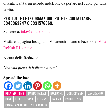
diventa realtà e un ricordo indelebile da portare nel cuore per tutta
la vita.
PER TUTTE LE INFORMAZIONI, POTETE CONTATTARE:
3346363247 O 0331576369.
Scrivere a:
info@villarenoir.it
Visitare la pagina Instagram: Villarenoirmilano o Facebook:
Villa
ReNoir Ristorante
A cura della Redazione
Una vita piena di bollicine a tutti!
Spread the love
RELATED ITEMS
BABBO NATALE
BOLLICINE
BOLLICINE VIP
CAPODANNO
CENE
ELFI
GOSPEL
LEGNANO
NATALE
PAOLO RENIS
PRANZI AZIENDALI
VILLA RENOIR