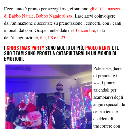
Ecco, tutto è pronto per accogliervi, ci saranno
gli elfi, la mascotte
di Babbo Natale, Babbo Natale al sax.
Lasciatevi coinvolgere
dall’animazione e ascoltate su prenotazione i concerti, con i canti
intonati dal coro Gospel, nelle date del
3 dicembre
, data
dell’inaugurazione,
il 5, l’8 e il 23
.
I
CHRISTMAS PARTY
SONO MOLTO DI PIÙ,
PAOLO RENIS
E IL
SUO TEAM SONO PRONTI A CATAPULTARVI IN UN MONDO DI
EMOZIONI.
Potete scegliere
di prenotare i
vostri pranzi
aziendali per
scambiarvi degli
auguri speciali, le
cene a tema e
decidere di
trascorrere con