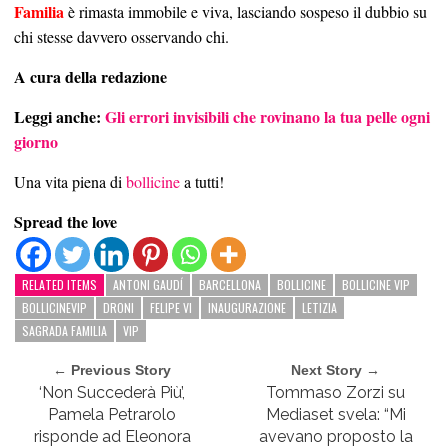
Familia
è rimasta immobile e viva, lasciando sospeso il dubbio su
chi stesse davvero osservando chi.
A cura della redazione
Leggi anche:
Gli errori invisibili che rovinano la tua pelle ogni
giorno
Una vita piena di
bollicine
a tutti!
Spread the love
RELATED ITEMS
ANTONI GAUDÍ
BARCELLONA
BOLLICINE
BOLLICINE VIP
BOLLICINEVIP
DRONI
FELIPE VI
INAUGURAZIONE
LETIZIA
SAGRADA FAMILIA
VIP
← Previous Story
Next Story →
‘Non Succederà Più’,
Tommaso Zorzi su
Pamela Petrarolo
Mediaset svela: “Mi
risponde ad Eleonora
avevano proposto la