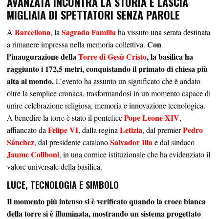
AVANZATA INCONTRA LA STORIA E LASCIA
MIGLIAIA DI SPETTATORI SENZA PAROLE
Barcellona
Sagrada Familia
A
, la
ha vissuto una serata destinata
Con
a rimanere impressa nella memoria collettiva.
l’inaugurazione della
Torre di Gesù Cristo
, la basilica ha
raggiunto i 172,5 metri, conquistando il primato di chiesa più
alta al mondo.
L’evento ha assunto un significato che è andato
oltre la semplice cronaca, trasformandosi in un momento capace di
unire celebrazione religiosa, memoria e innovazione tecnologica.
Pope Leone XIV
A benedire la torre è stato il pontefice
,
Felipe VI
Letizia
Pedro
affiancato da
, dalla regina
, dal premier
Sánchez
Salvador Illa
, dal presidente catalano
e dal sindaco
Jaume Collboni
, in una cornice istituzionale che ha evidenziato il
valore universale della basilica.
LUCE, TECNOLOGIA E SIMBOLO
Il momento più intenso si è verificato quando la croce bianca
della torre si è illuminata, mostrando un sistema progettato