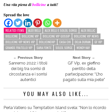
Una vita piena di
bollicine
a tutti!
Spread the love
RELATED ITEMS
ALEX BELLI
ALEX BELLI E SOLEIL SORGE
ALEX BELLIC
BOLLICINE
BOLLICINE VIP
BOLLICINE VIP GOSSIP
BOLLICINE VIP NEWS
BOLLICINE VIP NEWS VIP
BOLLICINEVIP
CASA CHI
DELIA DURAN
GF VIP
GRANDE FRATELLO VIP
SARA FONTE
SOLEIL SORGE
WENDY KAY
← Previous Story
Next Story →
Sanremo 2022: i titoli
GF Vip, ex gieffino
dei big tra sorrisi di
pentito della
circostanza e i sorrisi
partecipazione: “L’ho
autentici
pagato sulla mia pelle”
YOU MAY ALSO LIKE...
Perla Vatiero su Temptation Island svela: “Non lo ricordo