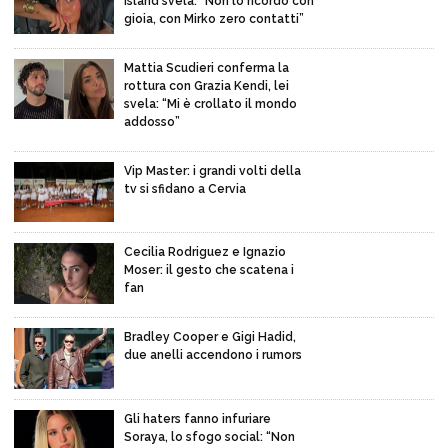
Island svela: “Non lo ricordo con
gioia, con Mirko zero contatti”
Mattia Scudieri conferma la
rottura con Grazia Kendi, lei
svela: “Mi è crollato il mondo
addosso”
Vip Master: i grandi volti della
tv si sfidano a Cervia
Cecilia Rodriguez e Ignazio
Moser: il gesto che scatena i
fan
Bradley Cooper e Gigi Hadid,
due anelli accendono i rumors
Gli haters fanno infuriare
Soraya, lo sfogo social: “Non