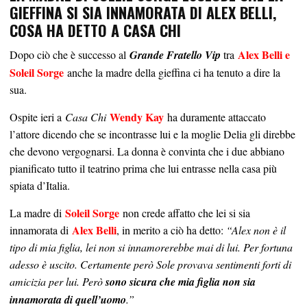
GIEFFINA SI SIA INNAMORATA DI ALEX BELLI,
COSA HA DETTO A CASA CHI
Alex Belli e
Dopo ciò che è successo al
Grande Fratello Vip
tra
Soleil Sorge
anche la madre della gieffina ci ha tenuto a dire la
sua.
Wendy Kay
Ospite ieri a
Casa Chi
ha duramente attaccato
l’attore dicendo che se incontrasse lui e la moglie Delia gli direbbe
che devono vergognarsi. La donna è convinta che i due abbiano
pianificato tutto il teatrino prima che lui entrasse nella casa più
spiata d’Italia.
Soleil Sorge
La madre di
non crede affatto che lei si sia
Alex Belli
innamorata di
, in merito a ciò ha detto:
“Alex non è il
tipo di mia figlia, lei non si innamorerebbe mai di lui. Per fortuna
adesso è uscito. Certamente però Sole provava sentimenti forti di
amicizia per lui. Però
sono sicura che mia figlia non sia
innamorata di quell’uomo
.”