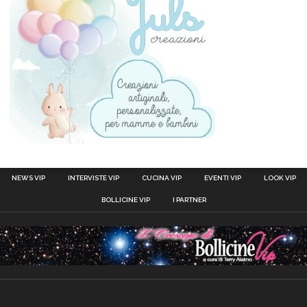
NEWS VIP
INTERVISTE VIP
CUCINA VIP
EVENTI VIP
LOOK VIP
BOLLICINE VIP
I PARTNER