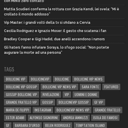
con Mirko zero contatti”
Mattia Scudieri conferma la rottura con Grazia Kendi, lei svela: “Mi è
crollato il mondo addosso”
Vip Master: i grandi volti della tv si sfidano a Cervia
Cecilia Rodriguez e Ignazio Moser: il gesto che scatena i fan
Bradley Cooper e Gigi Hadid, due anelli accendono i rumors
Gli haters fanno infuriare Soraya, lo sfogo social: “Non potete
augurare la morte ad una persona”
TAGS
BOLLICINE VIP
BOLLICINEVIP
BOLLICINE
BOLLICINE VIP NEWS
BOLLICINE VIP GOSSIP
BOLLICINE VIP NEWS VIP
SARA FONTE
FEATURED
GOSSIP BOLLICINE VIP
RIVELAZIONI
VIP
UOMINI E DONNE
GRANDE FRATELLO VIP
GOSSIP
BOLLICINEVIP GOSSIP
GF VIP
MARIA DE FILIPPI
INSTAGRAM
BOLLICINEVIP NEWS VIP
GRANDE FRATELLO
ESTER ADAMI
ALFONSO SIGNORINI
ANDREA IANNUZZI
ISOLA DEI FAMOSI
GF
BARBARA D’URSO
BELEN RODRIGUEZ
TEMPTATION ISLAND