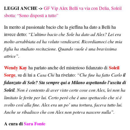
LEGGI ANCHE ->
GF Vip Alex Belli va via con Delia, Soleil
sbotta: “Sono disposti a tutto”
In merito al passionale bacio che la gieffina ha dato a Belli ha
invece detto:
“L’ultimo bacio che Sole ha dato ad Alex? Lei era
molto arrabbiata ed ha voluto vendicarsi. Ricordiamoci che mia
figlia ha studiato recitazione. Quando vuole è una bravissima
attrice”.
Wendy Kay
Soleil
ha parlato anche del misterioso fidanzato di
Sorge
, su di lui a
Casa Chi
ha rivelato:
“Che fine ha fatto Carlo
il
fidanzato di Sole? Sta sempre qui a Milano aspettando l’uscita di
Soleil
. Non è contento di aver visto certe cose con Alex, lei non ha
limitato le ferite per lui. Certo però che è uno spettacolo che si è
svolto così alla fine. Alex era un po’ una tortura, faceva tutto lui.
Anche se ribadisco che con Alex non poteva nascere nulla”.
A cura di
Sara Fonte