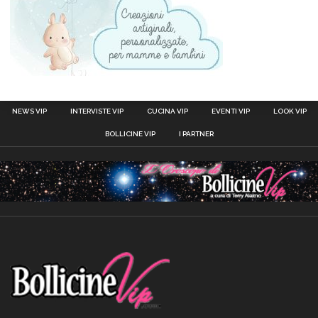
NEWS VIP
INTERVISTE VIP
CUCINA VIP
EVENTI VIP
LOOK VIP
BOLLICINE VIP
I PARTNER