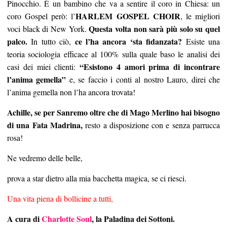
Pinocchio. È un bambino che va a sentire il coro in Chiesa: un
HARLEM GOSPEL CHOIR
coro Gospel però: l’
, le migliori
Questa volta non sarà più solo su quel
voci black di New York.
palco.
ce l’ha ancora ‘sta fidanzata?
In tutto ciò,
Esiste una
teoria sociologia efficace al 100% sulla quale baso le analisi dei
“Esistono 4 amori prima di incontrare
casi dei miei clienti:
l’anima gemella”
e, se faccio i conti al nostro Lauro, direi che
l’anima gemella non l’ha ancora trovata!
Achille, se per Sanremo oltre che di Mago Merlino hai bisogno
di una Fata Madrina,
resto a disposizione con e senza parrucca
rosa!
Ne vedremo delle belle,
prova a star dietro alla mia bacchetta magica, se ci riesci.
Una vita piena di bollicine a tutti,
A cura di
Charlotte Soul
, la Paladina dei Sottoni.