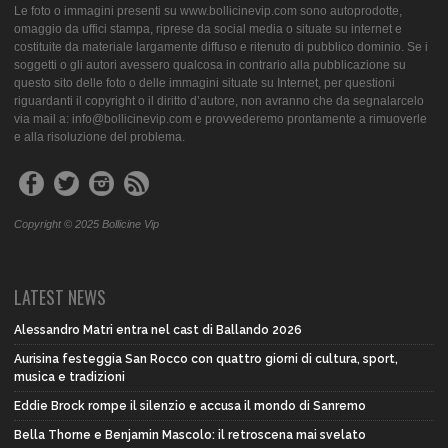
Le foto o immagini presenti su www.bollicinevip.com sono autoprodotte,
omaggio da uffici stampa, riprese da social media o situate su internet e
costituite da materiale largamente diffuso e ritenuto di pubblico dominio. Se i
soggetti o gli autori avessero qualcosa in contrario alla pubblicazione su
questo sito delle foto o delle immagini situate su Internet, per questioni
riguardanti il copyright o il diritto d’autore, non avranno che da segnalarcelo
via mail a: info@bollicinevip.com e provvederemo prontamente a rimuoverle
e alla risoluzione del problema.
Copyright © 2025 Bollicine Vip
LATEST NEWS
Alessandro Matri entra nel cast di Ballando 2026
Aurisina festeggia San Rocco con quattro giorni di cultura, sport,
musica e tradizioni
Eddie Brock rompe il silenzio e accusa il mondo di Sanremo
Bella Thorne e Benjamin Mascolo: il retroscena mai svelato