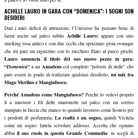
ACHILLE LAURO IN GARA CON “DOMENICA”: I SOGNI SON
DESIDERI
Dati i miei deficit di attenzione, l’Universo ha pensato bene di
Achille Lauro:
farmi uscire sul palco subito
appare con uno
smoking rosa antico e con due occhi che sprizzano gioia ovunque
che mi pare un ragazzino con lo zucchero filato al parco giochi.
Lauro annuncia il titolo del suo nuovo pezzo in gara:
“
”
Amadeus
Domenica
a un
col completo “polvere di stelle” che
un mix tra
pare essere in grado di realizzare qualsiasi desiderio,
Mago Merlino e Mangiafuoco.
Perché Amadeus come Mangiafuoco?
Perché lo vedevi proprio
lì a muovere i fili delle marionette sul palco con un sorriso
stampato in faccia che manco io quando lavoravo come hostess per
La realtà è un sogno,
i prodotti di profumeria.
quindi Vivitela
come un sogno: fattela scivolare addosso. Accetta che ognuno
il suo ruolo in questa Grande Commedia
abbia
: tu scegli di