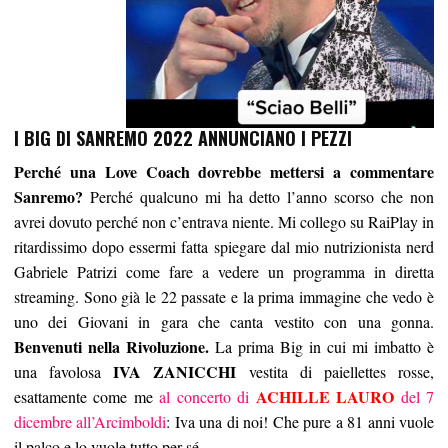
I BIG DI SANREMO 2022 ANNUNCIANO I PEZZI
Perché una Love Coach dovrebbe mettersi a commentare
Sanremo?
Perché qualcuno mi ha detto l’anno scorso che non
avrei dovuto perché non c’entrava niente. Mi collego su RaiPlay in
ritardissimo dopo essermi fatta spiegare dal mio nutrizionista nerd
Gabriele Patrizi come fare a vedere un programma in diretta
streaming. Sono già le 22 passate e la prima immagine che vedo è
uno dei Giovani in gara che canta vestito con una gonna.
Benvenuti nella Rivoluzione.
La prima Big in cui mi imbatto è
IVA ZANICCHI
una favolosa
vestita di paiellettes rosse,
ACHILLE LAURO
esattamente come me
al concerto di
del 7
dicembre all’Arcimboldi
: Iva una di noi! Che pure a 81 anni vuole
il palco e lo vuole tutto per sé.