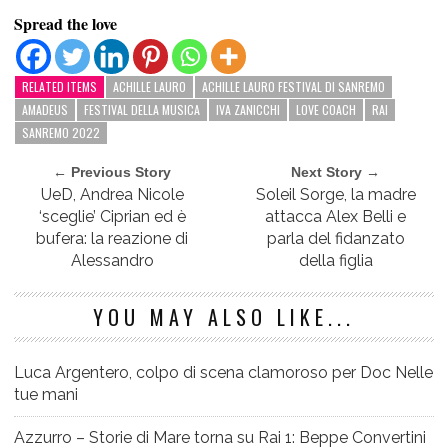
Spread the love
RELATED ITEMS
ACHILLE LAURO
ACHILLE LAURO FESTIVAL DI SANREMO
AMADEUS
FESTIVAL DELLA MUSICA
IVA ZANICCHI
LOVE COACH
RAI
SANREMO 2022
← Previous Story
Next Story →
UeD, Andrea Nicole
Soleil Sorge, la madre
‘sceglie’ Ciprian ed è
attacca Alex Belli e
bufera: la reazione di
parla del fidanzato
Alessandro
della figlia
YOU MAY ALSO LIKE...
Luca Argentero, colpo di scena clamoroso per Doc Nelle
tue mani
Azzurro – Storie di Mare torna su Rai 1: Beppe Convertini