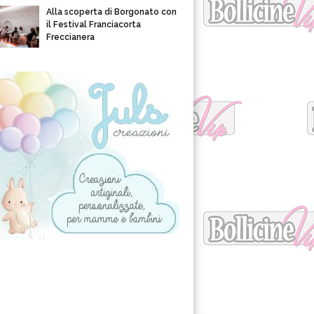
Alla scoperta di Borgonato con
il Festival Franciacorta
Freccianera