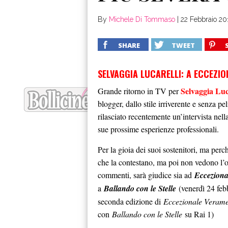
By
Michele Di Tommaso
|
22 Febbraio 20
SHARE
TWEET
SELVAGGIA LUCARELLI: A ECCEZI
Selvaggia Luc
Grande ritorno in TV per
blogger, dallo stile irriverente e senza pel
rilasciato recentemente un’intervista nell
sue prossime esperienze professionali.
Per la gioia dei suoi sostenitori, ma perc
che la contestano, ma poi non vedono l’or
commenti, sarà giudice sia ad
Ecceziona
a
Ballando con le Stelle
(venerdì 24 feb
seconda edizione di
Eccezionale Verame
con
Ballando con le Stelle
su Rai 1)