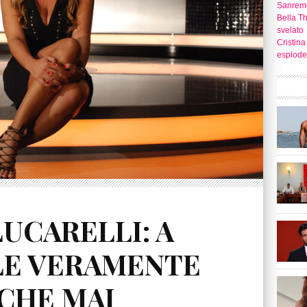
Sanrem
Bella T
svelato
Cristina
esplode
UCARELLI: A
LE VERAMENTE
 CHE MAI