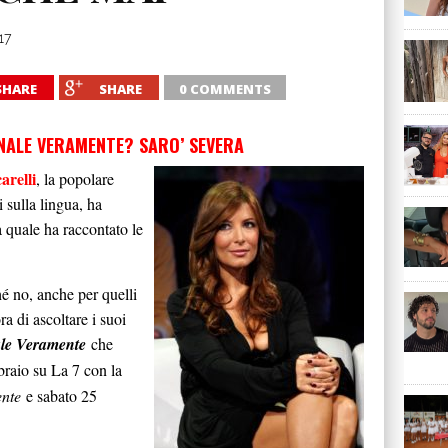
17
SHARE
SHARE
0 COMMENTS
ONALE VERAMENTE? SARO’ SEVERA
arelli
, la popolare
i sulla lingua, ha
a quale ha raccontato le
hé no, anche per quelli
a di ascoltare i suoi
le Veramente
che
braio su La 7 con la
nte
e sabato 25