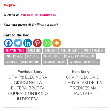
Wepro
A cura di
Michele Di Tommaso
Una vita piena di Bollicine a tutti!
Spread the love
RELATED ITEMS
ARISTONC
BOLLICINE
BOLLICINEVIP
CLAUDIO BAGLIONI
FABIO ROVAZZI
FEATURED
PIPPO BAUDO
ROVAZZI E PIPPO BAUDO
SANREMO
SANREMO 2019
SANREMO GIOVANI
SANREMO GIOVANI 2019
← Previous Story
Next Story →
GF VIP3: ELEONORA
GFVIP, IL LOOK DI
GIORGI NELLA
ILARY BLASI DELLA
BUFERA. BRUTTA
TREDICESIMA
FIGURA DI UN IDOLO
PUNTATA
IN DISCESA