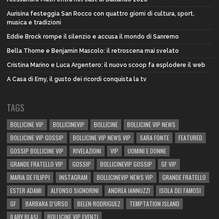
Aurisina festeggia San Rocco con quattro giorni di cultura, sport,
musica e tradizioni
Eddie Brock rompe il silenzio e accusa il mondo di Sanremo
Bella Thorne e Benjamin Mascolo: il retroscena mai svelato
Cristina Marino e Luca Argentero: il nuovo scoop fa esplodere il web
A Casa di Emy, il gusto dei ricordi conquista la tv
TAGS
BOLLICINE VIP
BOLLICINEVIP
BOLLICINE
BOLLICINE VIP NEWS
BOLLICINE VIP GOSSIP
BOLLICINE VIP NEWS VIP
SARA FONTE
FEATURED
GOSSIP BOLLICINE VIP
RIVELAZIONI
VIP
UOMINI E DONNE
GRANDE FRATELLO VIP
GOSSIP
BOLLICINEVIP GOSSIP
GF VIP
MARIA DE FILIPPI
INSTAGRAM
BOLLICINEVIP NEWS VIP
GRANDE FRATELLO
ESTER ADAMI
ALFONSO SIGNORINI
ANDREA IANNUZZI
ISOLA DEI FAMOSI
GF
BARBARA D’URSO
BELEN RODRIGUEZ
TEMPTATION ISLAND
ILARY BLASI
BOLLICINE VIP EVENTI