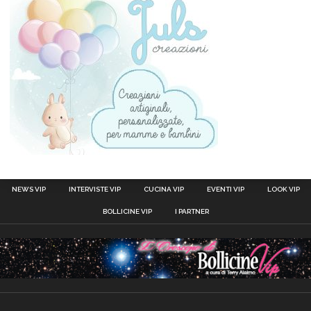
NEWS VIP
INTERVISTE VIP
CUCINA VIP
EVENTI VIP
LOOK VIP
BOLLICINE VIP
I PARTNER