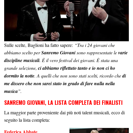
Sulle scelte, Baglioni ha fatto sapere:
“Tra i 24 giovani che
abbiamo scelto per
Sanremo Giovani
sono rappresentate le
varie
discipline musicali
. È il vero festival dei giovani. È stata una
grande selezione,
ci abbiamo riflettuto tanto e io non ci ho
dormito la notte
. A quelli che non sono stati scelti, ricordo che
di
me dissero che non sarei stato in grado di fare nulla nella
musica
”.
SANREMO GIOVANI, LA LISTA COMPLETA DEI FINALISTI
La maggior parte proveniente dai più noti talent musicali, ecco di
seguito la lista completa:
Federica Abbate