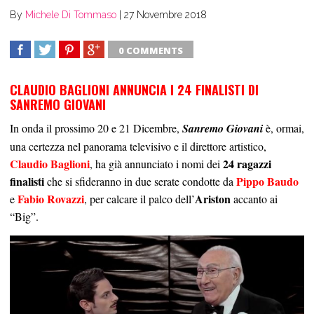
By
Michele Di Tommaso
|
27 Novembre 2018
0 COMMENTS
SHARE
TWEET
SHARE
SHARE
CLAUDIO BAGLIONI ANNUNCIA I 24 FINALISTI DI
SANREMO GIOVANI
In onda il prossimo 20 e 21 Dicembre,
Sanremo Giovani
è, ormai,
una certezza nel panorama televisivo e il direttore artistico,
Claudio Baglioni
24 ragazzi
, ha già annunciato i nomi dei
finalisti
Pippo Baudo
che si sfideranno in due serate condotte da
Fabio Rovazzi
Ariston
e
, per calcare il palco dell’
accanto ai
“Big”.