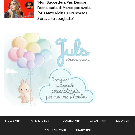
‘Non Succederà Più’, Denise
Farina parla di Marco poi svela:
“Mi sento vicina a Francesca,
Soraya ha sbagliato”
NEWS VIP
INTERVISTE VIP
CUCINA VIP
EVENTI VIP
LOOK VIP
BOLLICINE VIP
I PARTNER