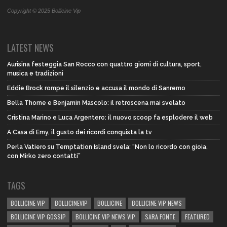
Copyright © 2025 Bollicine Vip
LATEST NEWS
Aurisina festeggia San Rocco con quattro giorni di cultura, sport,
musica e tradizioni
Eddie Brock rompe il silenzio e accusa il mondo di Sanremo
Bella Thorne e Benjamin Mascolo: il retroscena mai svelato
Cristina Marino e Luca Argentero: il nuovo scoop fa esplodere il web
A Casa di Emy, il gusto dei ricordi conquista la tv
Perla Vatiero su Temptation Island svela: “Non lo ricordo con gioia,
con Mirko zero contatti”
TAGS
BOLLICINE VIP
BOLLICINEVIP
BOLLICINE
BOLLICINE VIP NEWS
BOLLICINE VIP GOSSIP
BOLLICINE VIP NEWS VIP
SARA FONTE
FEATURED