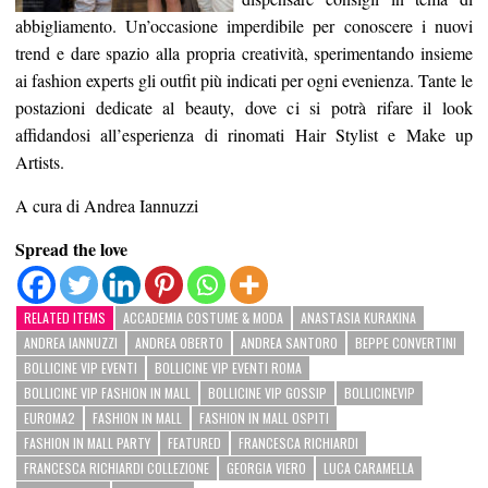
abbigliamento. Un’occasione imperdibile per conoscere i nuovi
trend e dare spazio alla propria creatività, sperimentando insieme
ai fashion experts gli outfit più indicati per ogni evenienza. Tante le
postazioni dedicate al beauty, dove ci si potrà rifare il look
affidandosi all’esperienza di rinomati Hair Stylist e Make up
Artists.
A cura di Andrea Iannuzzi
Spread the love
RELATED ITEMS
ACCADEMIA COSTUME & MODA
ANASTASIA KURAKINA
ANDREA IANNUZZI
ANDREA OBERTO
ANDREA SANTORO
BEPPE CONVERTINI
BOLLICINE VIP EVENTI
BOLLICINE VIP EVENTI ROMA
BOLLICINE VIP FASHION IN MALL
BOLLICINE VIP GOSSIP
BOLLICINEVIP
EUROMA2
FASHION IN MALL
FASHION IN MALL OSPITI
FASHION IN MALL PARTY
FEATURED
FRANCESCA RICHIARDI
FRANCESCA RICHIARDI COLLEZIONE
GEORGIA VIERO
LUCA CARAMELLA