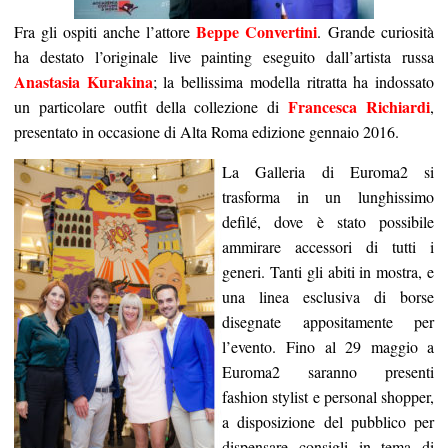
Beppe Convertini
Fra gli ospiti anche l’attore
.
Grande curiosità
ha destato l’originale live painting eseguito dall’artista russa
Anastasia Kurakina
; la bellissima modella ritratta ha indossato
Francesca Richiardi
un particolare outfit della collezione di
,
presentato in occasione di Alta Roma edizione gennaio 2016.
La Galleria di Euroma2 si
trasforma in un lunghissimo
defilé, dove è stato possibile
ammirare accessori di tutti i
generi. Tanti gli abiti in mostra, e
una linea esclusiva di borse
disegnate appositamente per
l’evento. Fino al
29 maggio
a
Euroma2 saranno presenti
fashion stylist e personal shopper,
a disposizione del pubblico per
dispensare consigli in tema di