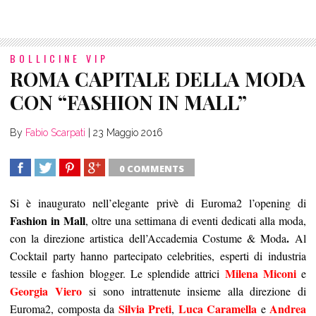
BOLLICINE VIP
ROMA CAPITALE DELLA MODA
CON “FASHION IN MALL”
By
Fabio Scarpati
|
23 Maggio 2016
0 COMMENTS
SHARE
TWEET
SHARE
SHARE
Si è inaugurato nell’elegante privè di Euroma2 l’opening
di
Fashion in Mall
, oltre una settimana di eventi dedicati alla moda,
.
con la direzione artistica dell’Accademia Costume & Moda
Al
Cocktail party hanno partecipato celebrities, esperti di industria
Milena Miconi
tessile e fashion blogger. Le splendide attrici
e
Georgia Viero
si sono intrattenute insieme alla direzione di
Silvia Preti
Luca Caramella
Andrea
Euroma2, composta da
,
e