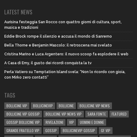
LATEST NEWS
Aurisina festeggia San Rocco con quattro giorni di cultura, sport,
musica e tradizioni
Eddie Brock rompe il silenzio e accusa il mondo di Sanremo
Bella Thorne e Benjamin Mascolo: il retroscena mai svelato
Cristina Marino e Luca Argentero: il nuovo scoop fa esplodere il web
A Casa di Emy, il gusto dei ricordi conquista la tv
Perla Vatiero su Temptation Island svela: “Non lo ricordo con gioia,
con Mirko zero contatti”
TAGS
BOLLICINE VIP
BOLLICINEVIP
BOLLICINE
BOLLICINE VIP NEWS
BOLLICINE VIP GOSSIP
BOLLICINE VIP NEWS VIP
SARA FONTE
FEATURED
GOSSIP BOLLICINE VIP
RIVELAZIONI
VIP
UOMINI E DONNE
GRANDE FRATELLO VIP
GOSSIP
BOLLICINEVIP GOSSIP
GF VIP