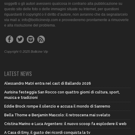
soggetti o gli autori avessero qualcosa in contrario alla pubblicazione su
questo sito delle foto o delle immagini situate su Internet, per questioni
riguardanti il copyright o il diritto d’autore, non avranno che da segnalarcelo
via mail a: info@bollicinevip.com e provvederemo prontamente a rimuoverle
e alla risoluzione del problema.
Copyright © 2025 Bollicine Vip
LATEST NEWS
Alessandro Matri entra nel cast di Ballando 2026
Aurisina festeggia San Rocco con quattro giorni di cultura, sport,
musica e tradizioni
Eddie Brock rompe il silenzio e accusa il mondo di Sanremo
Bella Thorne e Benjamin Mascolo: il retroscena mai svelato
Cristina Marino e Luca Argentero: il nuovo scoop fa esplodere il web
A Casa di Emy, il gusto dei ricordi conquista la tv