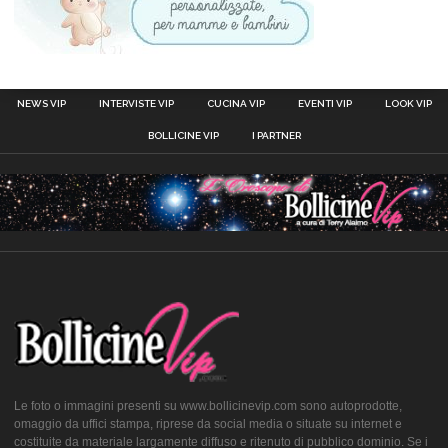
NEWS VIP
INTERVISTE VIP
CUCINA VIP
EVENTI VIP
LOOK VIP
BOLLICINE VIP
I PARTNER
Le foto o immagini presenti su www.bollicinevip.com sono autoprodotte,
omaggio da uffici stampa, riprese da social media o situate su internet e
costituite da materiale largamente diffuso e ritenuto di pubblico dominio. Se i