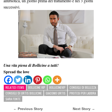
antibiotica, un giorno prima del trattamento e nei 3 giorni
successivi.
Una vita piena di Bollicine a tutti!
Spread the love
RELATED ITEMS
BOLLICINE VIP
BOLLICINEVIP
CONSIGLI DI BELLEZZA
CONSIGLI DI URTIS BOLLICINE
GIACOMO URTIS
PROTESI PER LABBRA
SARA FONTE
← Previous Story
Next Story →