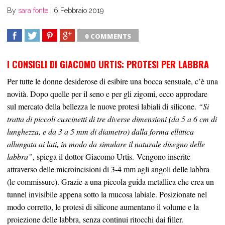
By
sara fonte
|
6 Febbraio 2019
0 COMMENTS
SHARE
TWEET
SHARE
SHARE
I CONSIGLI DI GIACOMO URTIS: PROTESI PER LABBRA
Per tutte le donne desiderose di
esibire una bocca sensuale, c’è una
novità. Dopo
quelle
per il seno e per gli zigomi, ecco approdare
sul mercato della bellezza le nuove protesi labiali di silicone.
“
Si
tratta di piccoli cuscinetti di tre diverse dimensioni
(
da 5 a 6 cm di
lunghezza, e da 3 a 5 mm di diametro) dalla forma ellittica
allungata ai lati, in modo da simulare il naturale disegno delle
labbra
”
, spiega il dottor Giacomo Urtis.
Vengono inserite
attraverso delle microincisioni di 3-4 mm agli angoli delle labbra
(le
commissure
). Grazie a una piccola guida metallica che crea un
tunnel invisibile appena sotto la mucosa labiale.
Posizionate
nel
modo corretto, le protesi di silicone aumentano il volume e la
proiezione delle labbra, senza continui ritocchi dai filler.