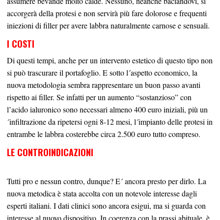
assumere bevande molto calde. Nessuno, neanche baciandovi, si
accorgerà della protesi e non servirà più fare dolorose e frequenti
iniezioni di filler per avere labbra naturalmente carnose e sensuali.
I COSTI
Di questi tempi, anche per un intervento estetico di questo tipo non
si può trascurare il portafoglio. E sotto l´aspetto economico, la
nuova metodologia sembra rappresentare un buon passo avanti
rispetto ai filler. Se
infatti
per un aumento “sostanzioso” con
l’acido ialuronico sono necessari almeno 400 euro iniziali, più un
´infiltrazione da ripetersi ogni 8-12 mesi, l´impianto delle protesi in
entrambe le l
abbra costerebbe circa 2.5
00 euro tutto compreso.
LE CONTROINDICAZIONI
Tutti pro e nessun contro,
dunque
? E´ ancora presto per dirlo. La
nuova metodica è stata accolta con un notevole interesse dagli
esperti italiani.
I
dati clinici sono ancora esigui, ma
si guarda
con
interesse al nuovo dispos
itivo. In coerenza con la
prassi abituale,
è