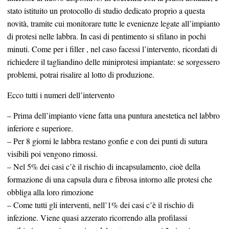
stato istituito
un protocollo di studio dedicato proprio a questa
novità, tramite cui monitorare tutte le evenienze legate all’impianto
di protesi nelle labb
ra.
In casi di pentimento si sfilano in pochi
minuti. Come per i filler
,
nel caso facessi l’intervento, ricordati di
richiedere il tagliandino delle miniprotesi impiantate: se sorgessero
problemi, potrai risalire al lotto di produzione.
Ecco tutti i numeri dell’inte
r
vento
–
Prima dell’impianto
viene
fatta una puntura anestetica nel labbro
inferiore e superiore.
–
Per
8
giorni le labbra restano gonfie e con dei punti di sutura
visibili poi vengono rimossi.
–
Nel 5% dei casi c’è il rischio
di
incapsulamento, cioè della
formazione di una capsula dura e fibrosa intorno alle protesi che
obbliga alla loro rimozione
–
Come tutti gli interventi, nell’1% dei casi c’è il rischio
di
infezione.
Viene
quasi azzerato ricorrendo alla profilassi