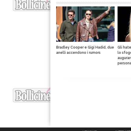
Bradley Cooper e Gigi Hadid, due
Gli hate
anelli accendono i rumors
lo sfog
augurar
person