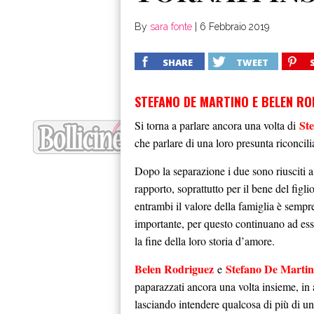
By
sara fonte
|
6 Febbraio 2019
SHARE
TWEET
STEFANO DE MARTINO E BELEN R
St
Si torna a parlare ancora una volta di
che parlare di una loro presunta riconci
Dopo la separazione i due sono riusciti
rapporto, soprattutto per il bene del figli
entrambi il valore della famiglia è sempr
importante, per questo continuano ad ess
la fine della loro storia d’amore.
Belen Rodriguez
Stefano De Marti
e
paparazzati ancora una volta insieme, in
lasciando intendere qualcosa di più di u