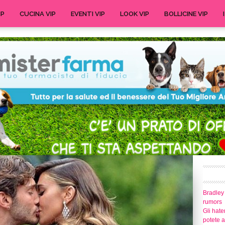
IP
CUCINA VIP
EVENTI VIP
LOOK VIP
BOLLICINE VIP
Bradley
rumors
Gli hate
potete 