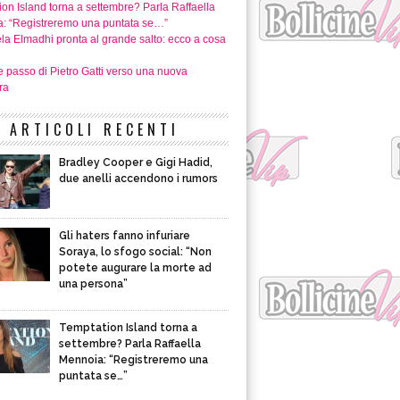
on Island torna a settembre? Parla Raffaella
: “Registreremo una puntata se…”
a Elmadhi pronta al grande salto: ecco a cosa
e passo di Pietro Gatti verso una nuova
ra
ARTICOLI RECENTI
Bradley Cooper e Gigi Hadid,
due anelli accendono i rumors
Gli haters fanno infuriare
Soraya, lo sfogo social: “Non
potete augurare la morte ad
una persona”
Temptation Island torna a
settembre? Parla Raffaella
Mennoia: “Registreremo una
puntata se…”