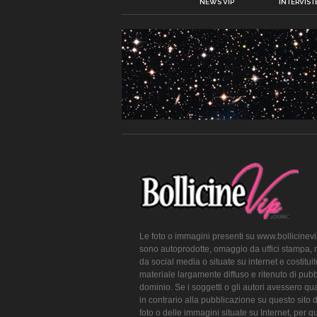
NEWS VIP
INTERVISTE
Le foto o immagini presenti su www.bollicinev
sono autoprodotte, omaggio da uffici stampa, 
da social media o situate su internet e costitui
materiale largamente diffuso e ritenuto di pubb
dominio. Se i soggetti o gli autori avessero qu
in contrario alla pubblicazione su questo sito 
foto o delle immagini situate su Internet, per q