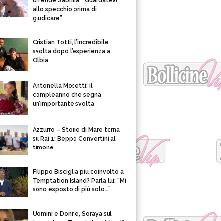
difende Sabrina: “Guardatevi
allo specchio prima di
giudicare”
Cristian Totti, l’incredibile
svolta dopo l’esperienza a
Olbia
Antonella Mosetti: il
compleanno che segna
un’importante svolta
Azzurro – Storie di Mare torna
su Rai 1: Beppe Convertini al
timone
Filippo Bisciglia più coinvolto a
Temptation Island? Parla lui: “Mi
sono esposto di più solo…”
Uomini e Donne, Soraya sul