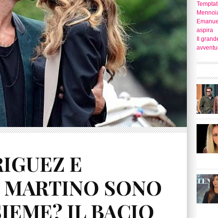
Temptati
Mennoia
Emanuel
aspira
Il grand
avventu
IGUEZ E
E MARTINO SONO
IEME? IL BACIO