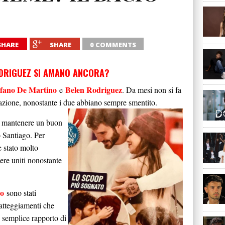
SHARE
SHARE
0 COMMENTS
ODRIGUEZ SI AMANO ANCORA?
efano De Martino
Belen Rodriguez
e
. Da mesi non si fa
liazione, nonostante i due abbiano sempre smentito.
 a mantenere un buon
o Santiago. Per
e stato molto
ere uniti nonostante
no
sono stati
 atteggiamenti che
n semplice rapporto di