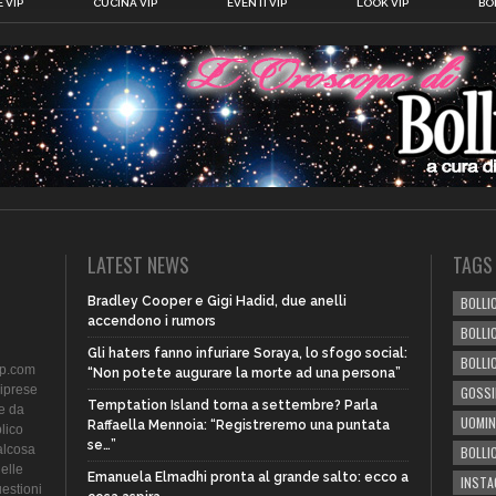
 VIP
CUCINA VIP
EVENTI VIP
LOOK VIP
BOL
LATEST NEWS
TAGS
Bradley Cooper e Gigi Hadid, due anelli
BOLLIC
accendono i rumors
BOLLI
Gli haters fanno infuriare Soraya, lo sfogo social:
BOLLI
ip.com
“Non potete augurare la morte ad una persona”
riprese
GOSSI
Temptation Island torna a settembre? Parla
te da
UOMIN
Raffaella Mennoia: “Registreremo una puntata
lico
se…”
alcosa
BOLLI
delle
Emanuela Elmadhi pronta al grande salto: ecco a
INST
uestioni