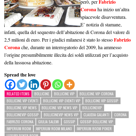
Fabrizio
però, per
Corona
ha inizio un’altra
spiacevole disavventura.
E’ notizia di stamane,
infatti, quella del sequestro dell’abitazione di Corona del valore di
Fabrizio
2,5 milioni di euro. Per i giudici milanesi è stato lo stesso
Corona
che, durante un interrogatorio del 2009, ha ammesso
l’origine presumibilmente illecita dei soldi utilizzati per l’acquisto
della lussuosa abitazione.
Spread the love
RELATED ITEMS
BOLLICINE
BOLLICINE VIP
BOLLICINE VIP CORONA
BOLLICINE VIP EVENTI
BOLLICINE VIP EVENTI VIP
BOLLICINE VIP GOSSIP
BOLLICINE VIP NEWS
BOLLICINE VIP NEWS VIP
BOLLICINEVIP
BOLLICINEVIP GOSSIP
BOLLICINEVIP NEWS VIP
CLAUDIA GALANTI
CORONA
FABRIZIO CORONA
GIULIA SALEMI
GOSSIP
GOSSIP BOLLICINE VIP
IMPERIUM ROOM
IMPERIUM ROOM MILANO
IMPERIUM ROOM POKER
LUXURY POKER ROOM