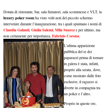
Dotata di ristorante, bar, sala fumatori, sala scommesse e VLT, la
luxury poker room
ha visto volti noti del piccolo schermo
intervenire durante l’inaugurazione, tra i quali spuntano i nomi di
Claudia Galanti
Giulia Salemi
Mila Suarez
,
,
e per ultimo, ma
Fabrizio Corona
non certamente per importanza,
.
L’ultima apparizione
pubblica del re dei
paparazzi prima di tornare
in galera è stata, infatti,
proprio alla serata, dove,
come mostrato dalle foto
esclusive, il ragazzo si
diverte in compagnia tra
un poker e l’altro.
Proprio in queste ore,