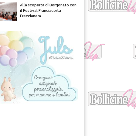
Alla scoperta di Borgonato con
il Festival Franciacorta
Freccianera