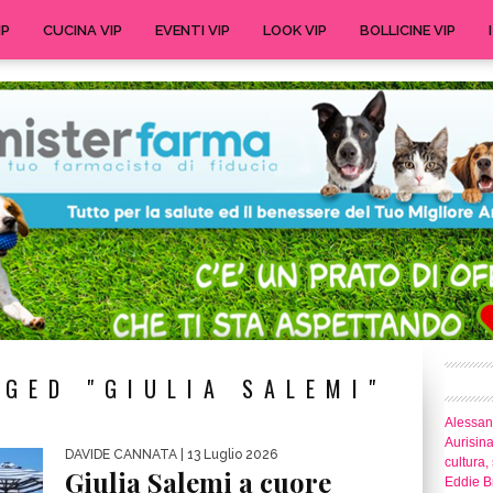
IP
CUCINA VIP
EVENTI VIP
LOOK VIP
BOLLICINE VIP
GED "GIULIA SALEMI"
Alessand
Aurisina
DAVIDE CANNATA
| 13 Luglio 2026
cultura,
Giulia Salemi a cuore
Eddie Br