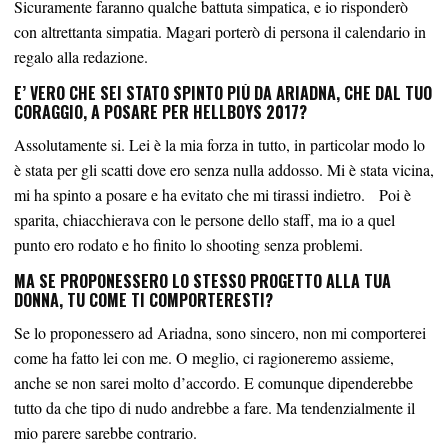
Sicuramente faranno qualche battuta simpatica, e io risponderò
con altrettanta simpatia. Magari porterò di persona il calendario in
regalo alla redazione.
E’ VERO CHE SEI STATO SPINTO PIÙ DA ARIADNA, CHE DAL TUO
CORAGGIO, A POSARE PER HELLBOYS 2017?
Assolutamente si. Lei è la mia forza in tutto, in particolar modo lo
è stata per gli scatti dove ero senza nulla addosso. Mi è stata vicina,
mi ha spinto a posare e ha evitato che mi tirassi indietro. Poi è
sparita, chiacchierava con le persone dello staff, ma io a quel
punto ero rodato e ho finito lo shooting senza problemi.
MA SE PROPONESSERO LO STESSO PROGETTO ALLA TUA
DONNA, TU COME TI COMPORTERESTI?
Se lo proponessero ad Ariadna, sono sincero, non mi comporterei
come ha fatto lei con me. O meglio, ci ragioneremo assieme,
anche se non sarei molto d’accordo. E comunque dipenderebbe
tutto da che tipo di nudo andrebbe a fare. Ma tendenzialmente il
mio parere sarebbe contrario.