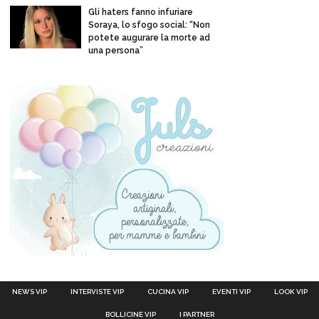
Gli haters fanno infuriare
Soraya, lo sfogo social: “Non
potete augurare la morte ad
una persona”
NEWS VIP
INTERVISTE VIP
CUCINA VIP
EVENTI VIP
LOOK VIP
BOLLICINE VIP
I PARTNER