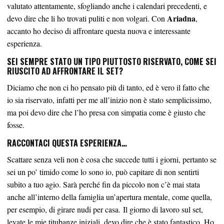
valutato attentamente, sfogliando anche i calendari precedenti, e
Ariadna
devo dire che li ho trovati puliti e non volgari. Con
,
accanto ho deciso di affrontare questa nuova e interessante
esperienza.
SEI SEMPRE STATO UN TIPO PIUTTOSTO RISERVATO, COME SEI
RIUSCITO AD AFFRONTARE IL SET?
Diciamo che non ci ho pensato più di tanto, ed è vero il fatto che
io sia riservato, infatti per me all’inizio non è stato semplicissimo,
ma poi devo dire che l’ho presa con simpatia come è giusto che
fosse.
RACCONTACI QUESTA ESPERIENZA…
Scattare senza veli non è cosa che succede tutti i giorni, pertanto se
sei un po’ timido come lo sono io, può capitare di non sentirti
subito a tuo agio. Sarà perché fin da piccolo non c’è mai stata
anche all’interno della famiglia un’apertura mentale, come quella,
per esempio, di girare nudi per casa. Il giorno di lavoro sul set,
levate le mie titubanze iniziali, devo dire che è stato fantastico. Ho