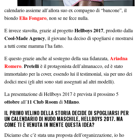
calendario assieme all’allora suo ex compagno di “bancone”, il
Elia Fongaro
biondo
, non se ne fece nulla.
Hellboys 2017
E invece stavolta, grazie al progetto
, prodotto dalla
Cool-Made Agency
, il giovane ha deciso di spogliarsi e mostrarsi
a tutti come mamma l’ha fatto.
Ariadna
E questo grazie anche al sostegno della sua fidanzata,
Romero
Pretelli
.
è il protagonista dell’almanacco, ed è stato
immortalato per la cover, essendo lui il testimonial, sia per uno dei
dodici mesi (gli altri sono stati assegnati ad altri modelli).
La presentazione di Hellboys 2017 è prevista il prossimo 5
ottobre
11 Club Room
Milano
all’
di
.
IL PRIMO VELINO DELLA STORIA DECIDE DI SPOGLIARSI PER
UN CALENDARIO DI NUDO MASCHILE, HELLBOYS 2017. MA
COME TI È VENUTA IN MENTE QUESTA IDEA?
Diciamo che c’è stata una proposta dell’organizzazione, io ho