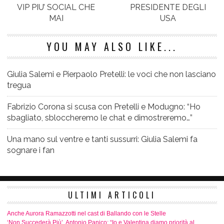
VIP PIU’ SOCIAL CHE
PRESIDENTE DEGLI
MAI
USA
YOU MAY ALSO LIKE...
Giulia Salemi e Pierpaolo Pretelli: le voci che non lasciano
tregua
Fabrizio Corona si scusa con Pretelli e Modugno: “Ho
sbagliato, sbloccheremo le chat e dimostreremo…”
Una mano sul ventre e tanti sussurri: Giulia Salemi fa
sognare i fan
ULTIMI ARTICOLI
Anche Aurora Ramazzotti nel cast di Ballando con le Stelle
‘Non Succederà Più’, Antonio Panico: “Io e Valentina diamo priorità al