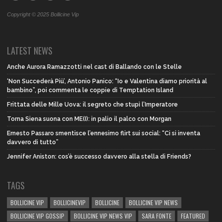
Copyright © 2025 Bollicine Vip
LATEST NEWS
Anche Aurora Ramazzotti nel cast di Ballando con le Stelle
‘Non Succederà Più’, Antonio Panico: “Io e Valentina diamo priorità al
bambino”, poi commenta le coppie di Temptation Island
Frittata delle Mille Uova: il segreto che stupì l’Imperatore
Torna Siena suona con ME(I): in palio il palco con Morgan
Ernesto Passaro smentisce l’ennesimo flirt sui social: “Ci si inventa
davvero di tutto”
Jennifer Aniston: cos’è successo davvero alla stella di Friends?
TAGS
BOLLICINE VIP
BOLLICINEVIP
BOLLICINE
BOLLICINE VIP NEWS
BOLLICINE VIP GOSSIP
BOLLICINE VIP NEWS VIP
SARA FONTE
FEATURED