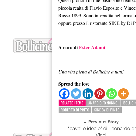
Questi prodotti di fine pasto sono realizza
piccola realtà di Flavio Esposito e Vincen
Russo 1899. Sono in vendita nel formato
oppure presso il ristorante SINE by Di 
A cura di
Ester Adami
Una vita piena di Bollicine a tutti!
Spread the love
RELATED ITEMS
AMARO D' 'O NONNO.
BOLLICI
ROBERTO DI PINTO
SINE BY DI PINTO
← Previous Story
Il “cavallo ideale” di Leonardo d
Vinci