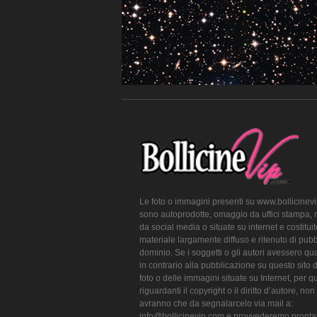
Le foto o immagini presenti su www.bollicinev
sono autoprodotte, omaggio da uffici stampa, 
da social media o situate su internet e costitui
materiale largamente diffuso e ritenuto di pubb
dominio. Se i soggetti o gli autori avessero qu
in contrario alla pubblicazione su questo sito 
foto o delle immagini situate su Internet, per q
riguardanti il copyright o il diritto d’autore, non
avranno che da segnalarcelo via mail a:
info@bollicinevip.com e provvederemo pront