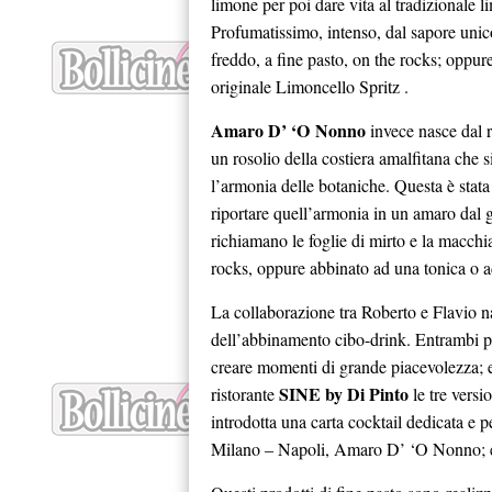
limone per poi dare vita al tradizionale 
Profumatissimo, intenso, dal sapore unic
freddo, a fine pasto, on the rocks; oppu
originale Limoncello Spritz .
Amaro D’ ‘O Nonno
invece nasce dal r
un rosolio della costiera amalfitana che
l’armonia delle botaniche. Questa è stata 
riportare quell’armonia in un amaro dal g
richiamano le foglie di mirto e la macch
rocks, oppure abbinato ad una tonica o 
La collaborazione tra Roberto e Flavio nas
dell’abbinamento cibo-drink. Entrambi po
creare momenti di grande piacevolezza; e
SINE by Di Pinto
ristorante
le tre versi
introdotta una carta cocktail dedicata e 
Milano – Napoli, Amaro D’ ‘O Nonno; e 