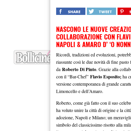
SHARE
TWEET
NASCONO LE NUOVE CREAZIO
COLLABORAZIONE CON FLAVI
NAPOLI & AMARO D’ ‘O NON
Ricordi, tradizioni ed evoluzioni, potreb
riassunte così le due novità di fine pasto 
Roberto Di Pinto
da
. Grazie alla colla
Flavio Esposito;
con il “Bar-Chef”
ha c
versione contemporanea di grande caratt
Limoncello e dell’Amaro.
Roberto, come già fatto con il suo celebre
ha voluto unire la città di origine e la citt
adozione, Napoli e Milano; un meraviglio
simbolo del classicissimo risotto alla mil