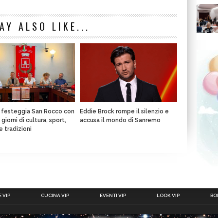
AY ALSO LIKE...
a festeggia San Rocco con
Eddie Brock rompe il silenzio e
giorni di cultura, sport,
accusa il mondo di Sanremo
e tradizioni
 VIP
CUCINA VIP
EVENTI VIP
LOOK VIP
BOL