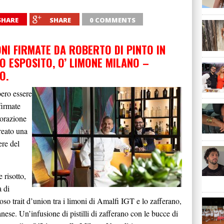
SHARE
SHARE
0 COMMENTS
NI FIRMATE DA ROBERTO DI PINTO IN
O ESPOSITO, O’ LIMONE MILANO –
NO.
bero essere
firmate
borazione
reato una
ere del
 risotto,
à di
so trait d’union tra i limoni di Amalfi IGT e lo zafferano,
anese. Un’infusione di pistilli di zafferano con le bucce di