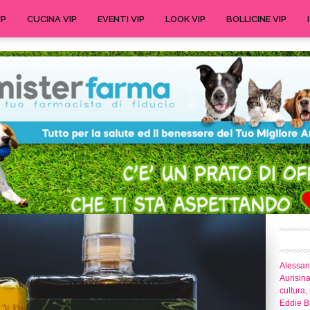
IP
CUCINA VIP
EVENTI VIP
LOOK VIP
BOLLICINE VIP
Alessand
Aurisina
cultura,
Eddie Br