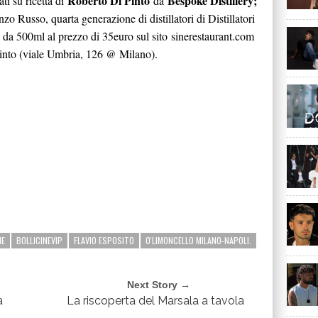
Roberto Di Pinto
Bespoke Distillery;
ti su ricetta di
da
zo Russo, quarta generazione di distillatori di Distillatori
 da 500ml al prezzo di 35euro sul sito
sinerestaurant.com
Pinto (viale Umbria, 126 @ Milano).
NE
BOLLICINEVIP
FLAVIO ESPOSITO
O'LIMONCELLO MILANO-NAPOLI.
Next Story →
a
La riscoperta del Marsala a tavola