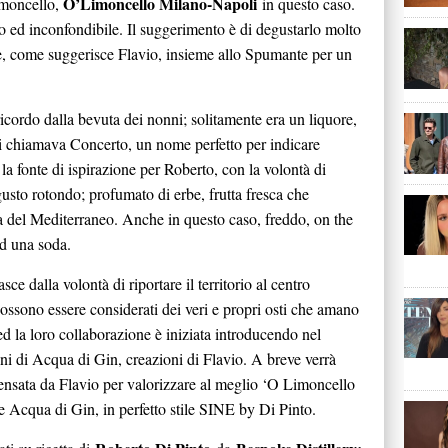
O’Limoncello Milano-Napoli
limoncello,
in questo caso.
o ed inconfondibile. Il suggerimento è di degustarlo molto
re, come suggerisce Flavio, insieme allo Spumante per un
icordo dalla bevuta dei nonni; solitamente era un liquore,
 si chiamava Concerto, un nome perfetto per indicare
la fonte di ispirazione per Roberto, con la volontà di
usto rotondo; profumato di erbe, frutta fresca che
ia del Mediterraneo. Anche in questo caso, freddo, on the
ad una soda.
ce dalla volontà di riportare il territorio al centro
ssono essere considerati dei veri e propri osti che amano
d la loro collaborazione è iniziata introducendo nel
oni di Acqua di Gin, creazioni di Flavio. A breve verrà
pensata da Flavio per valorizzare al meglio ‘O Limoncello
Acqua di Gin, in perfetto stile SINE by Di Pinto.