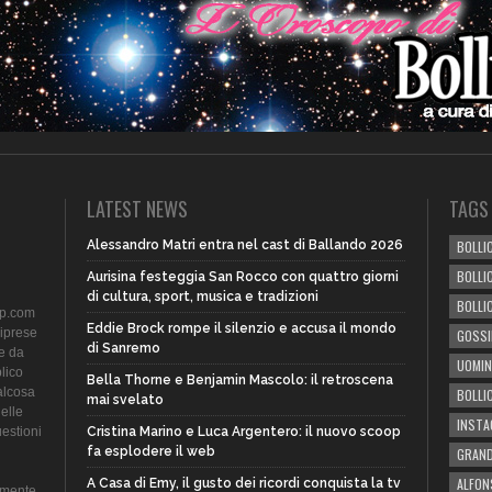
LATEST NEWS
TAGS
Alessandro Matri entra nel cast di Ballando 2026
BOLLIC
BOLLI
Aurisina festeggia San Rocco con quattro giorni
di cultura, sport, musica e tradizioni
BOLLI
ip.com
Eddie Brock rompe il silenzio e accusa il mondo
riprese
GOSSI
di Sanremo
te da
UOMIN
lico
Bella Thorne e Benjamin Mascolo: il retroscena
alcosa
BOLLI
mai svelato
delle
INST
uestioni
Cristina Marino e Luca Argentero: il nuovo scoop
fa esplodere il web
GRAND
ALFON
A Casa di Emy, il gusto dei ricordi conquista la tv
amente