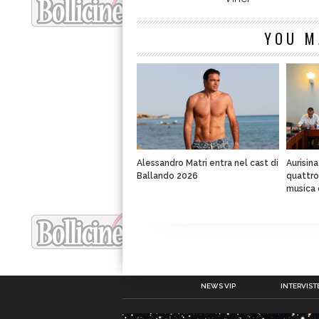
YOU M
Alessandro Matri entra nel cast di
Aurisin
Ballando 2026
quattro 
musica 
NEWS VIP
INTERVISTE