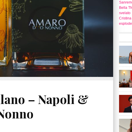
Sanrem
Bella T
svelato
Cristina
esplode
lano – Napoli &
 Nonno