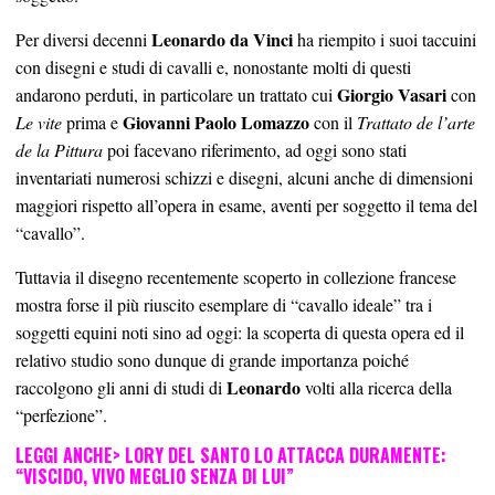
Leonardo da Vinci
Per diversi decenni
ha riempito i suoi taccuini
con disegni e studi di cavalli e, nonostante molti di questi
Giorgio Vasari
andarono perduti, in particolare un trattato cui
con
Giovanni Paolo Lomazzo
Le vite
prima e
con il
Trattato de l’arte
de la Pittura
poi facevano riferimento, ad oggi sono stati
inventariati numerosi schizzi e disegni, alcuni anche di dimensioni
maggiori rispetto all’opera in esame, aventi per soggetto il tema del
“cavallo”.
Tuttavia il disegno recentemente scoperto in collezione francese
mostra forse il più riuscito esemplare di “cavallo ideale” tra i
soggetti equini noti sino ad oggi: la scoperta di questa opera ed il
relativo studio sono dunque di grande importanza poiché
Leonardo
raccolgono gli anni di studi di
volti alla ricerca della
“perfezione”.
LEGGI ANCHE>
LORY DEL SANTO LO ATTACCA DURAMENTE:
“VISCIDO, VIVO MEGLIO SENZA DI LUI”