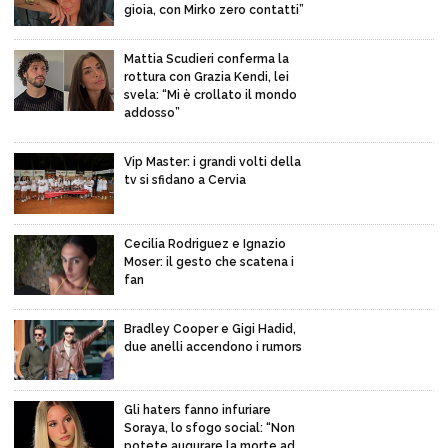
gioia, con Mirko zero contatti”
Mattia Scudieri conferma la
rottura con Grazia Kendi, lei
svela: “Mi è crollato il mondo
addosso”
Vip Master: i grandi volti della
tv si sfidano a Cervia
Cecilia Rodriguez e Ignazio
Moser: il gesto che scatena i
fan
Bradley Cooper e Gigi Hadid,
due anelli accendono i rumors
Gli haters fanno infuriare
Soraya, lo sfogo social: “Non
potete augurare la morte ad