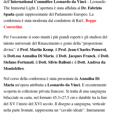
International Committee Leonardo da Vinci
dell’
– Leonardo
Dr. Fabrizio
The Immortal Light. L’apertura è stata affidata al
Spada
quale rappresentante del Parlamento Europeo. La
Beppe
conferenza è stata moderata dal conduttore di Rai1,
Convertini
.
Per l’occasione si sono riuniti i più grandi esperti e gli studiosi del
talento universale del Rinascimento e genio della “proporzione
Prof. Martin Kemp
Prof. Jean-Charles Pomerol,
divina”: il
, il
Dott.ssa Annalisa Di Maria
Dott. Jacques Franck
Dott.
la
, il
, il
Stefano Fortunati
Dott. Silvio Balloni
Dott. Andrea da
, il
e il
Montefeltro
.
Annalisa Di
Nel corso della conferenza è stata presentata da
Maria
Leonardo da Vinci.
un’opera attribuita a
E recentemente
scoperta in collezione privata francese. Si tratta di una sanguigna
bifacciale su carta, nel formato 45,3×27,5 cm e databile tra la fine
del XV l’inizio del XVI secolo. Il disegno a sanguigna, verticale
nella parte frontale, rappresenta un “cavallo ideale”. Interamente