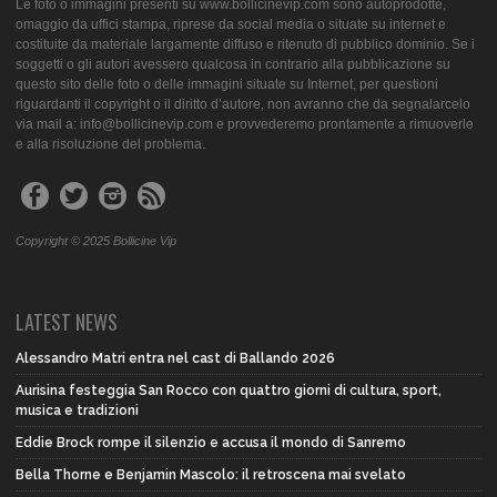
Le foto o immagini presenti su www.bollicinevip.com sono autoprodotte,
omaggio da uffici stampa, riprese da social media o situate su internet e
costituite da materiale largamente diffuso e ritenuto di pubblico dominio. Se i
soggetti o gli autori avessero qualcosa in contrario alla pubblicazione su
questo sito delle foto o delle immagini situate su Internet, per questioni
riguardanti il copyright o il diritto d’autore, non avranno che da segnalarcelo
via mail a: info@bollicinevip.com e provvederemo prontamente a rimuoverle
e alla risoluzione del problema.
Copyright © 2025 Bollicine Vip
LATEST NEWS
Alessandro Matri entra nel cast di Ballando 2026
Aurisina festeggia San Rocco con quattro giorni di cultura, sport,
musica e tradizioni
Eddie Brock rompe il silenzio e accusa il mondo di Sanremo
Bella Thorne e Benjamin Mascolo: il retroscena mai svelato