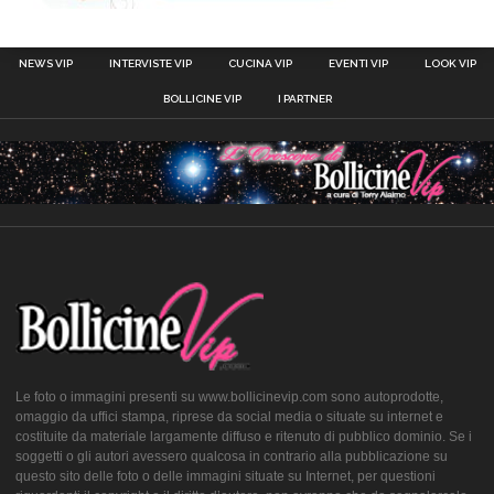
NEWS VIP
INTERVISTE VIP
CUCINA VIP
EVENTI VIP
LOOK VIP
BOLLICINE VIP
I PARTNER
Le foto o immagini presenti su www.bollicinevip.com sono autoprodotte,
omaggio da uffici stampa, riprese da social media o situate su internet e
costituite da materiale largamente diffuso e ritenuto di pubblico dominio. Se i
soggetti o gli autori avessero qualcosa in contrario alla pubblicazione su
questo sito delle foto o delle immagini situate su Internet, per questioni