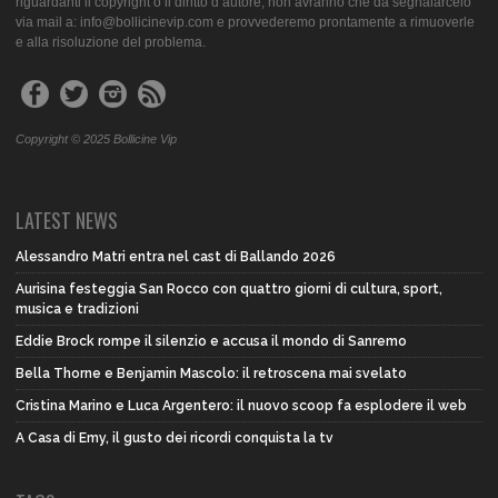
riguardanti il copyright o il diritto d’autore, non avranno che da segnalarcelo
via mail a: info@bollicinevip.com e provvederemo prontamente a rimuoverle
e alla risoluzione del problema.
Copyright © 2025 Bollicine Vip
LATEST NEWS
Alessandro Matri entra nel cast di Ballando 2026
Aurisina festeggia San Rocco con quattro giorni di cultura, sport,
musica e tradizioni
Eddie Brock rompe il silenzio e accusa il mondo di Sanremo
Bella Thorne e Benjamin Mascolo: il retroscena mai svelato
Cristina Marino e Luca Argentero: il nuovo scoop fa esplodere il web
A Casa di Emy, il gusto dei ricordi conquista la tv