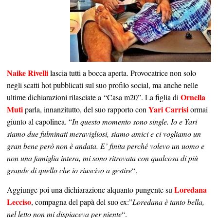
Naike Rivelli
lascia tutti a bocca aperta. Provocatrice non solo
negli scatti hot pubblicati sul suo profilo social, ma anche nelle
Ornella
ultime dichiarazioni rilasciate a “Casa m20”. La figlia di
Muti
Yari Carrisi
parla, innanzitutto, del suo rapporto con
ormai
giunto al capolinea. “
In questo momento sono single. Io e Yari
siamo due fulminati meravigliosi, siamo amici e ci vogliamo un
gran bene però non è andata. E’ finita perché volevo un uomo e
non una famiglia intera, mi sono ritrovata con qualcosa di più
grande di quello che io riuscivo a gestire
“.
Loredana
Aggiunge poi una dichiarazione alquanto pungente su
Lecciso
, compagna del papà del suo ex:”
Loredana è tanto bella,
nel letto non mi dispiaceva per niente
“.