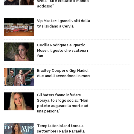
svela: “Mi è crollato il mondo
addosso”
Vip Master: i grandi volti della
tv si sfidano a Cervia
Cecilia Rodriguez e Ignazio
Moser: il gesto che scatena i
fan
Bradley Cooper e Gigi Hadid,
due anelli accendono i rumors
Gli haters fanno infuriare
Soraya, lo sfogo social: “Non
potete augurare la morte ad
una persona”
Temptation Island torna a
settembre? Parla Raffaella