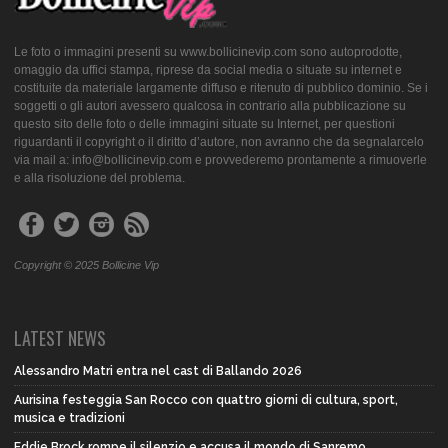
Le foto o immagini presenti su www.bollicinevip.com sono autoprodotte,
omaggio da uffici stampa, riprese da social media o situate su internet e
costituite da materiale largamente diffuso e ritenuto di pubblico dominio. Se i
soggetti o gli autori avessero qualcosa in contrario alla pubblicazione su
questo sito delle foto o delle immagini situate su Internet, per questioni
riguardanti il copyright o il diritto d’autore, non avranno che da segnalarcelo
via mail a: info@bollicinevip.com e provvederemo prontamente a rimuoverle
e alla risoluzione del problema.
Copyright © 2025 Bollicine Vip
LATEST NEWS
Alessandro Matri entra nel cast di Ballando 2026
Aurisina festeggia San Rocco con quattro giorni di cultura, sport,
musica e tradizioni
Eddie Brock rompe il silenzio e accusa il mondo di Sanremo