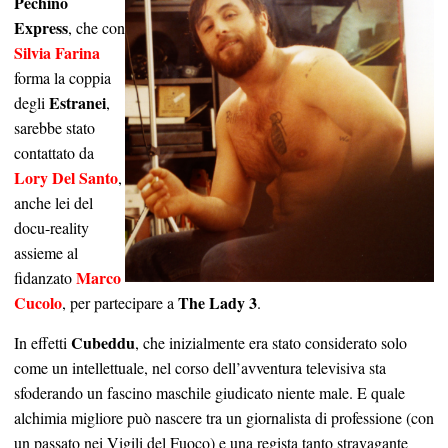
Pechino
Express
, che con
Silvia Farina
forma la coppia
Estranei
degli
,
sarebbe stato
contattato da
Lory Del Santo
,
anche lei del
docu-reality
assieme al
Marco
fidanzato
Cucolo
The Lady 3
, per partecipare a
.
Cubeddu
In effetti
, che inizialmente era stato considerato solo
come un intellettuale, nel corso dell’avventura televisiva sta
sfoderando un fascino maschile giudicato niente male. E quale
alchimia migliore può nascere tra un giornalista di professione (con
un passato nei Vigili del Fuoco) e una regista tanto stravagante