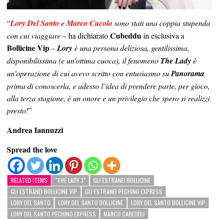
“
Lory Del Santo
e
Marco Cucolo
sono stati una coppia stupenda
Cubeddu
con cui viaggiare –
ha dichiarato
in esclusiva a
Bollicine Vip
–
Lory
è una persona deliziosa, gentilissima,
disponibilissima (e un’ottima cuoca), il fenomeno
The Lady
è
un’operazione di cui avevo scritto con entusiasmo su
Panorama
prima di conoscerla, e adesso l’idea di prendere parte, per gioco,
alla terza stagione, è un onore e un privilegio che spero si realizzi
presto!
”
Andrea Iannuzzi
Spread the love
RELATED ITEMS
"THE LADY 3"
GLI ESTRANEI BOLLICINE
GLI ESTRANEI BOLLICINE VIP
GLI ESTRANEI PECHINO EXPRESS
LORY DEL SANTO
LORY DEL SANTO BOLLICINE
LORY DEL SANTO BOLLICINE VIP
LORY DEL SANTO PECHINO EXPRESS
MARCO CABEDDU