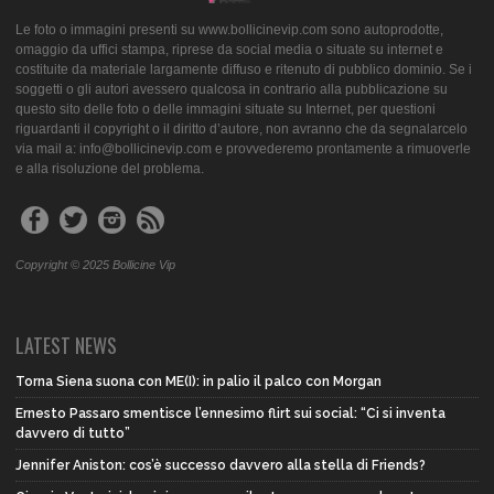
Le foto o immagini presenti su www.bollicinevip.com sono autoprodotte,
omaggio da uffici stampa, riprese da social media o situate su internet e
costituite da materiale largamente diffuso e ritenuto di pubblico dominio. Se i
soggetti o gli autori avessero qualcosa in contrario alla pubblicazione su
questo sito delle foto o delle immagini situate su Internet, per questioni
riguardanti il copyright o il diritto d’autore, non avranno che da segnalarcelo
via mail a: info@bollicinevip.com e provvederemo prontamente a rimuoverle
e alla risoluzione del problema.
Copyright © 2025 Bollicine Vip
LATEST NEWS
Torna Siena suona con ME(I): in palio il palco con Morgan
Ernesto Passaro smentisce l’ennesimo flirt sui social: “Ci si inventa
davvero di tutto”
Jennifer Aniston: cos’è successo davvero alla stella di Friends?