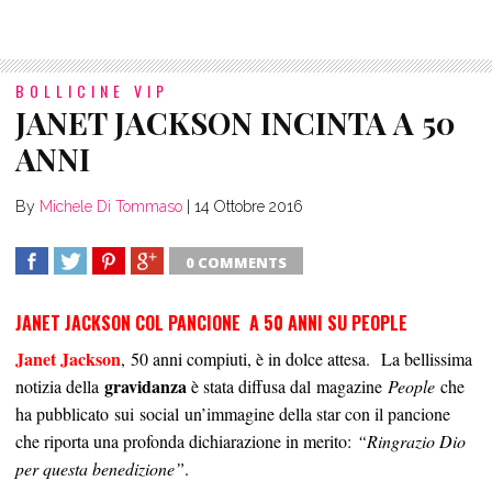
BOLLICINE VIP
JANET JACKSON INCINTA A 50
ANNI
By
Michele Di Tommaso
|
14 Ottobre 2016
0 COMMENTS
SHARE
TWEET
SHARE
SHARE
JANET JACKSON COL PANCIONE A 50 ANNI SU PEOPLE
Janet Jackson
, 50 anni compiuti, è in dolce attesa. La bellissima
gravidanza
notizia della
è stata diffusa dal
magazine
People
che
ha pubblicato sui
social
un’immagine della star con il pancione
che riporta una profonda dichiarazione in merito:
“Ringrazio Dio
per questa benedizione”
.