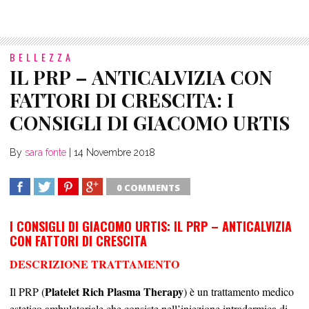
BELLEZZA
IL PRP – ANTICALVIZIA CON
FATTORI DI CRESCITA: I
CONSIGLI DI GIACOMO URTIS
By
sara fonte
|
14 Novembre 2018
0 COMMENTS
SHARE
TWEET
SHARE
SHARE
I CONSIGLI DI GIACOMO URTIS: IL PRP – ANTICALVIZIA
CON FATTORI DI CRESCITA
DESCRIZIONE TRATTAMENTO
Platelet Rich Plasma Therapy
Il PRP (
) è un trattamento medico
estetico ambulatoriale che consiste nell’iniezione intradermica di