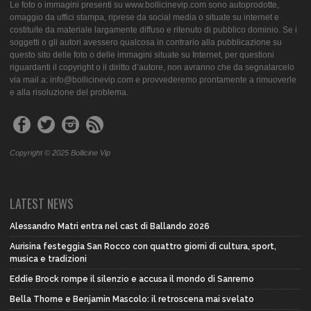
Le foto o immagini presenti su www.bollicinevip.com sono autoprodotte,
omaggio da uffici stampa, riprese da social media o situate su internet e
costituite da materiale largamente diffuso e ritenuto di pubblico dominio. Se i
soggetti o gli autori avessero qualcosa in contrario alla pubblicazione su
questo sito delle foto o delle immagini situate su Internet, per questioni
riguardanti il copyright o il diritto d’autore, non avranno che da segnalarcelo
via mail a: info@bollicinevip.com e provvederemo prontamente a rimuoverle
e alla risoluzione del problema.
Copyright © 2025 Bollicine Vip
LATEST NEWS
Alessandro Matri entra nel cast di Ballando 2026
Aurisina festeggia San Rocco con quattro giorni di cultura, sport,
musica e tradizioni
Eddie Brock rompe il silenzio e accusa il mondo di Sanremo
Bella Thorne e Benjamin Mascolo: il retroscena mai svelato