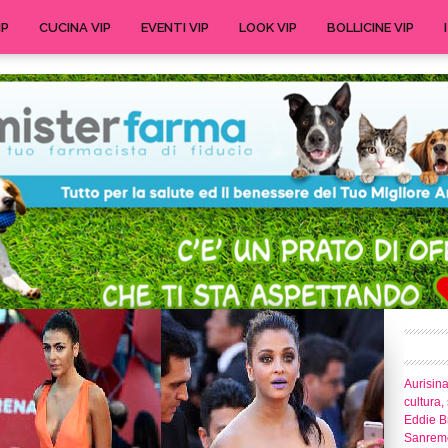
IP
CUCINA VIP
EVENTI VIP
LOOK VIP
BOLLICINE VIP
Aurisina
cultura,
Eddie Br
Sanrem