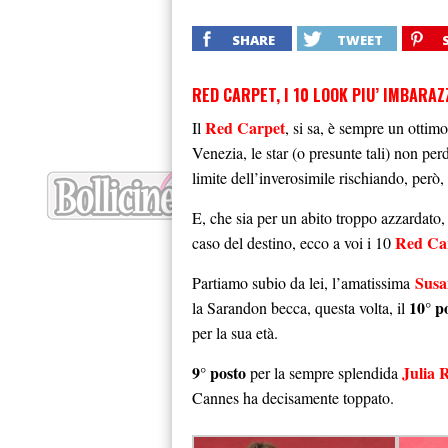
SHARE
TWEET
RED CARPET, I 10 LOOK PIU’ IMBARA
Red Carpet
Il
, si sa, è sempre un otti
Venezia, le star (o presunte tali) non per
limite dell’inverosimile rischiando, però, 
E, che sia per un abito troppo azzardato
Red Ca
caso del destino, ecco a voi i 10
Susa
Partiamo subio da lei, l’amatissima
10° p
la Sarandon becca, questa volta, il
per la sua età.
9° posto
Julia 
per la sempre splendida
Cannes ha decisamente toppato.