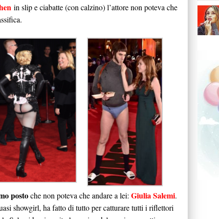
hen
in slip e ciabatte (con calzino) l’attore non poteva che
ssifica.
imo posto
Giulia Salemi
che non poteva che andare a lei:
.
si showgirl, ha fatto di tutto per catturare tutti i riflettori