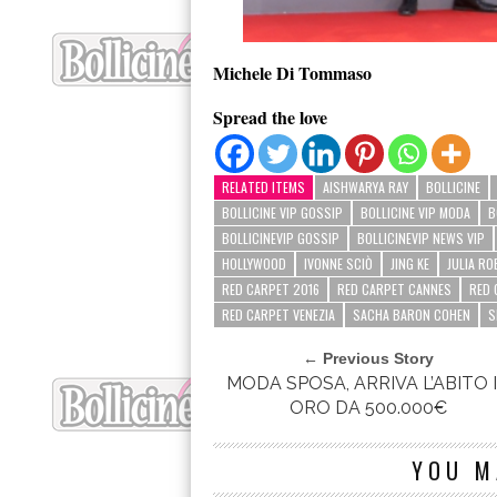
Michele Di Tommaso
Spread the love
RELATED ITEMS
AISHWARYA RAY
BOLLICINE
BOLLICINE VIP GOSSIP
BOLLICINE VIP MODA
B
BOLLICINEVIP GOSSIP
BOLLICINEVIP NEWS VIP
HOLLYWOOD
IVONNE SCIÒ
JING KE
JULIA R
RED CARPET 2016
RED CARPET CANNES
RED 
RED CARPET VENEZIA
SACHA BARON COHEN
S
← Previous Story
MODA SPOSA, ARRIVA L’ABITO 
ORO DA 500.000€
YOU M