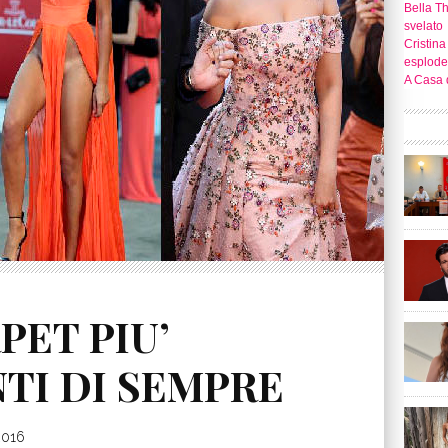
Bella T
svelato
Cristina
esplode
A Casa d
PET PIU’
TI DI SEMPRE
2016