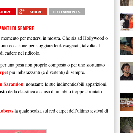
SHARE
SHARE
0 COMMENTS
ZZANTI DI SEMPRE
mo momento per mettersi in mostra. Che sia ad Hollywood o
dono occasione per sfoggiare look esagerati, talvolta al
di cadere nel ridicolo.
, per una posa non proprio composta o per uno sfortunato
rpet
più imbarazzanti (e divertenti) di sempre.
n Sarandon
, nonstante le sue indimenticabili apparizioni,
osto
della classifica a causa di un abito troppo sfrontato
Roberts
la quale scalza sul red carpet dell’ultimo festival di