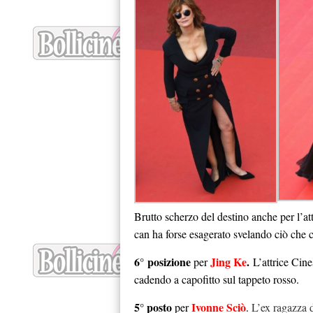
Brutto scherzo del destino anche per l’at
can ha forse esagerato svelando ciò che c
6° posizione
Jing Ke
.
per
L’attrice Cine
cadendo a capofitto sul tappeto rosso.
5° posto
Ivonne Sciò
per
.
L’ex ragazza d