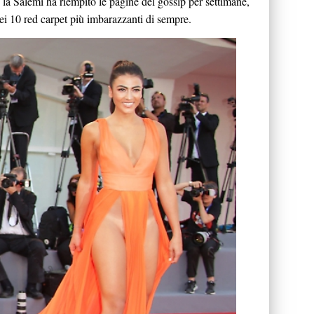
è, la Salemi ha riempito le pagine del gossip per settimane,
ei 10 red carpet più imbarazzanti di sempre.