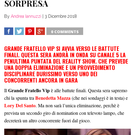
SORPRESA
By
Andrea Iannuzzi
|
3 Dicembre 2018
0 COMMENTS
SHARE
TWEET
SHARE
SHARE
GRANDE FRATELLO VIP SI AVVIA VERSO LE BATTUTE
FINALI. QUESTA SERA ANDRÀ IN ONDA SU CANALE 5 LA
PENULTIMA PUNTATA DEL REALITY SHOW. CHE PREVEDE
UNA DOPPIA ELIMINAZIONE E UN PROVVEDIMENTO
DISCIPLINARE DURISSIMO VERSO UNO DEI
CONCORRENTI ANCORA IN GARA
Grande Fratello Vip
Il
è alle battute finali. Questa sera sapremo
Benedetta Mazza
chi la spunta tra
(che nei sondaggi è in testa) e
Lory Del Santo
. Ma non sarà l’unica eliminazione, perchè è
prevista un secondo giro di nomination con televoto lampo, che
decreterà un altro concorrente fuori dal gioco.