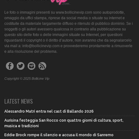
Le foto o immagini presenti su www.bollicinevip.com sono autoprodotte,
omaggio da uffici stampa, riprese da social media o situate su internet e
costituite da materiale largamente diffuso e ritenuto di pubblico dominio. Se i
soggetti o gli autori avessero qualcosa in contrario alla pubblicazione su
questo sito delle foto o delle immagini situate su Internet, per questioni
riguardanti il copyright o il diritto d’autore, non avranno che da segnalarcelo
via mail a: info@bollicinevip.com e provvederemo prontamente a rimuoverle
e alla risoluzione del problema.
Copyright © 2025 Bollicine Vip
LATEST NEWS
Alessandro Matri entra nel cast di Ballando 2026
Aurisina festeggia San Rocco con quattro giorni di cultura, sport,
musica e tradizioni
Eddie Brock rompe il silenzio e accusa il mondo di Sanremo