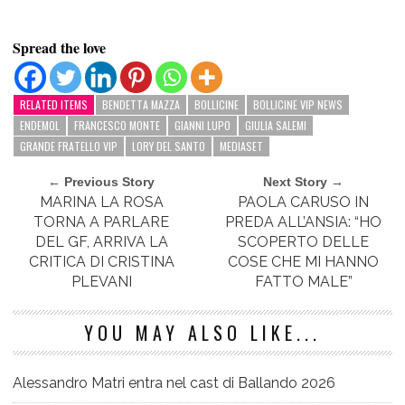
Spread the love
RELATED ITEMS
BENDETTA MAZZA
BOLLICINE
BOLLICINE VIP NEWS
ENDEMOL
FRANCESCO MONTE
GIANNI LUPO
GIULIA SALEMI
GRANDE FRATELLO VIP
LORY DEL SANTO
MEDIASET
← Previous Story
Next Story →
MARINA LA ROSA
PAOLA CARUSO IN
TORNA A PARLARE
PREDA ALL’ANSIA: “HO
DEL GF, ARRIVA LA
SCOPERTO DELLE
CRITICA DI CRISTINA
COSE CHE MI HANNO
PLEVANI
FATTO MALE”
YOU MAY ALSO LIKE...
Alessandro Matri entra nel cast di Ballando 2026