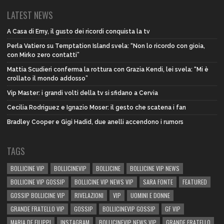
LATEST NEWS
A Casa di Emy, il gusto dei ricordi conquista la tv
Perla Vatiero su Temptation Island svela: “Non lo ricordo con gioia,
con Mirko zero contatti”
Mattia Scudieri conferma la rottura con Grazia Kendi, lei svela: “Mi è
crollato il mondo addosso”
Vip Master: i grandi volti della tv si sfidano a Cervia
Cecilia Rodriguez e Ignazio Moser: il gesto che scatena i fan
Bradley Cooper e Gigi Hadid, due anelli accendono i rumors
TAGS
BOLLICINE VIP
BOLLICINEVIP
BOLLICINE
BOLLICINE VIP NEWS
BOLLICINE VIP GOSSIP
BOLLICINE VIP NEWS VIP
SARA FONTE
FEATURED
GOSSIP BOLLICINE VIP
RIVELAZIONI
VIP
UOMINI E DONNE
GRANDE FRATELLO VIP
GOSSIP
BOLLICINEVIP GOSSIP
GF VIP
MARIA DE FILIPPI
INSTAGRAM
BOLLICINEVIP NEWS VIP
GRANDE FRATELLO