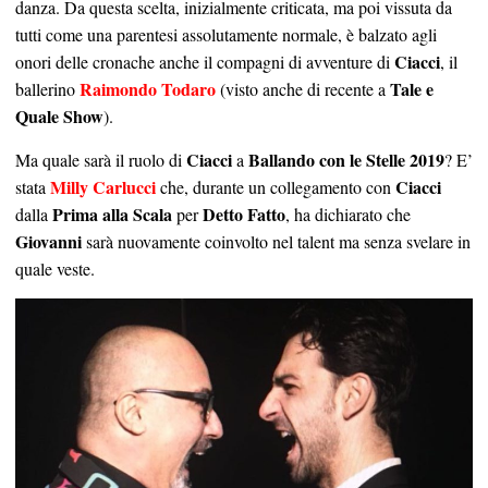
danza. Da questa scelta, inizialmente criticata, ma poi vissuta da
tutti come una parentesi assolutamente normale, è balzato agli
Ciacci
onori delle cronache anche il compagni di avventure di
, il
Raimondo Todaro
Tale e
ballerino
(visto anche di recente a
Quale Show
).
Ciacci
Ballando con le Stelle 2019
Ma quale sarà il ruolo di
a
? E’
Milly Carlucci
Ciacci
stata
che, durante un collegamento con
Prima alla Scala
Detto Fatto
dalla
per
, ha dichiarato che
Giovanni
sarà nuovamente coinvolto nel talent ma senza svelare in
quale veste.