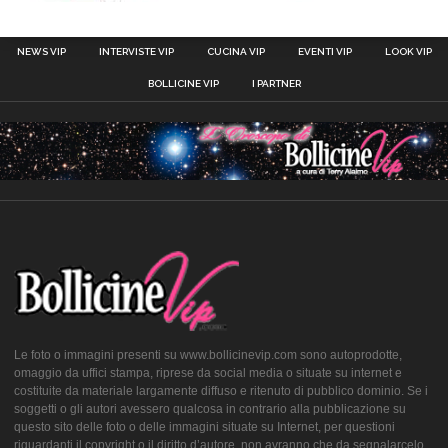
NEWS VIP
INTERVISTE VIP
CUCINA VIP
EVENTI VIP
LOOK VIP
BOLLICINE VIP
I PARTNER
Le foto o immagini presenti su www.bollicinevip.com sono autoprodotte,
omaggio da uffici stampa, riprese da social media o situate su internet e
costituite da materiale largamente diffuso e ritenuto di pubblico dominio. Se i
soggetti o gli autori avessero qualcosa in contrario alla pubblicazione su
questo sito delle foto o delle immagini situate su Internet, per questioni
riguardanti il copyright o il diritto d’autore, non avranno che da segnalarcelo