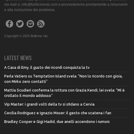
via mail a: info@bollicinevip.com e provvederemo prontamente a rimuoverle
e alla risoluzione del problema.
Copyright © 2025 Bollicine Vip
LATEST NEWS
A Casa di Emy, il gusto dei ricordi conquista la tv
Perla Vatiero su Temptation Island svela: “Non lo ricordo con gioia,
con Mirko zero contatti”
Mattia Scudieri conferma la rottura con Grazia Kendi, lei svela: “Mi è
crollato il mondo addosso”
Vip Master: i grandi volti della tv si sfidano a Cervia
Cecilia Rodriguez e Ignazio Moser: il gesto che scatena i fan
Bradley Cooper e Gigi Hadid, due anelli accendono i rumors