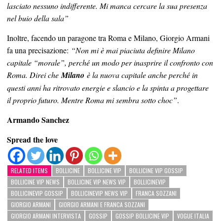
lasciato nessuno indifferente. Mi manca cercare la sua presenza
nel buio della sala”
Inoltre, facendo un paragone tra Roma e Milano, Giorgio Armani
fa una precisazione:
“Non mi è mai piaciuta definire Milano
capitale “morale”, perché un modo per inasprire il confronto con
Roma. Direi che
Milano
è la nuova capitale anche perché in
questi anni ha ritrovato energie e slancio e la spinta a progettare
il proprio futuro. Mentre Roma mi sembra sotto choc”
.
Armando Sanchez
Spread the love
RELATED ITEMS
BOLLICINE
BOLLICINE VIP
BOLLICINE VIP GOSSIP
BOLLICINE VIP NEWS
BOLLICINE VIP NEWS VIP
BOLLICINEVIP
BOLLICINEVIP GOSSIP
BOLLICINEVIP NEWS VIP
FRANCA SOZZANI
GIORGIO ARMANI
GIORGIO ARMANI E FRANCA SOZZANI
GIORGIO ARMANI INTERVISTA
GOSSIP
GOSSIP BOLLICINE VIP
VOGUE ITALIA