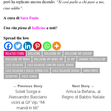
però ha replicato ancora dicendo:
“Sì così parlo a chi pare a me,
ciao addio”.
A cura di
Sara Fonte
Una vita piena di
bollicine
a tutti!
Spread the love
RELATED ITEMS
BOLLICINE
BOLLICINE VIP
BOLLICINE VIP GOSSIP
BOLLICINE VIP NEWS
BOLLICINE VIP NEWS VIP
GF VIP
GRANDE FRATELLO VIP
LULÙ SELASSIÉ
LULÙ SELASSIÉ CONTRO SOLEIL SORGE
LULÙ SELASSIÉ E SOLEIL SORGE LITE
LULÙ SELASSIÉ SFOGO
SARA FONTE
SCONTRO
SOLEI SORGE
← Previous Story
Next Story →
Soleil Sorge e
Arriva la Befana… al
Alessandro Basciano
Regno di Babbo Natale
vicini al GF Vip: “Mi
mandi in tilt”