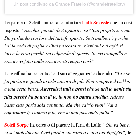
Un post condiviso da Grande Fratello (@grandefratellotv)
Lulù Selassié
Le parole di Soleil hanno fatto infuriare
che ha così
risposto:
“Ascolta, perché devi agitarti così? Stai proprio serena.
Sto parlando con loro del tartufo sparito. Se ti inalberi è perché
hai la coda di paglia e l’hai nascosto te. Vieni qui e ti agiti, ti
tocca la cosa perché sei colpevole di questo. Se eri tranquilla e
non avevi fatto nulla non avresti reagito così.”
La gieffina ha poi criticato il suo atteggiamento dicendo:
“Tu non
fai parlare e quindi io urlo ancora di più. Non rompere il ca**o,
a una certa basta.
Aggredisci tutti e pensi che se urli la gente sta
zitta perché ha paura di te, io non ho paura smettila
. Adesso
basta ciao parla sola continua. Ma che ca**o vuoi? Vai a
controllare in camera mia, che io non nascondo nulla.”
Soleil Sorge
ha cercato di placare la furia di Lulù:
“Ok, va bene,
tu sei maleducata. Così parli a tua sorella e alla tua famiglia”,
lei