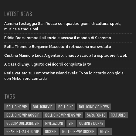
LATEST NEWS
Aurisina festeggia San Rocco con quattro giorni di cultura, sport,
musica e tradizioni
Eddie Brock rompe il silenzio e accusa il mondo di Sanremo
Bella Thorne e Benjamin Mascolo: il retroscena mai svelato
Cristina Marino e Luca Argentero: il nuovo scoop fa esplodere il web
A Casa di Emy, il gusto dei ricordi conquista la tv
Perla Vatiero su Temptation Island svela: “Non lo ricordo con gioia,
con Mirko zero contatti”
TAGS
BOLLICINE VIP
BOLLICINEVIP
BOLLICINE
BOLLICINE VIP NEWS
BOLLICINE VIP GOSSIP
BOLLICINE VIP NEWS VIP
SARA FONTE
FEATURED
GOSSIP BOLLICINE VIP
RIVELAZIONI
VIP
UOMINI E DONNE
GRANDE FRATELLO VIP
GOSSIP
BOLLICINEVIP GOSSIP
GF VIP