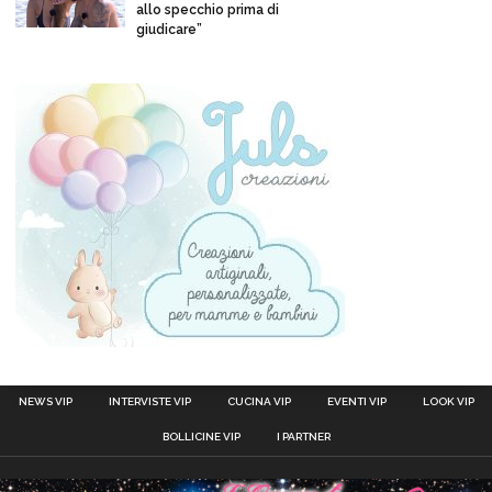
allo specchio prima di
giudicare”
NEWS VIP
INTERVISTE VIP
CUCINA VIP
EVENTI VIP
LOOK VIP
BOLLICINE VIP
I PARTNER