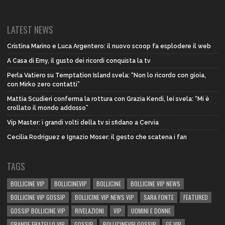
LATEST NEWS
Cristina Marino e Luca Argentero: il nuovo scoop fa esplodere il web
A Casa di Emy, il gusto dei ricordi conquista la tv
Perla Vatiero su Temptation Island svela: “Non lo ricordo con gioia,
con Mirko zero contatti”
Mattia Scudieri conferma la rottura con Grazia Kendi, lei svela: “Mi è
crollato il mondo addosso”
Vip Master: i grandi volti della tv si sfidano a Cervia
Cecilia Rodriguez e Ignazio Moser: il gesto che scatena i fan
TAGS
BOLLICINE VIP
BOLLICINEVIP
BOLLICINE
BOLLICINE VIP NEWS
BOLLICINE VIP GOSSIP
BOLLICINE VIP NEWS VIP
SARA FONTE
FEATURED
GOSSIP BOLLICINE VIP
RIVELAZIONI
VIP
UOMINI E DONNE
GRANDE FRATELLO VIP
GOSSIP
BOLLICINEVIP GOSSIP
GF VIP