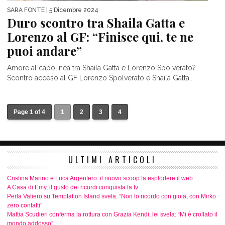
SARA FONTE
| 5 Dicembre 2024
Duro scontro tra Shaila Gatta e
Lorenzo al GF: “Finisce qui, te ne
puoi andare”
Amore al capolinea tra Shaila Gatta e Lorenzo Spolverato?
Scontro acceso al GF Lorenzo Spolverato e Shaila Gatta...
Page 1 of 4
1
2
3
4
ULTIMI ARTICOLI
Cristina Marino e Luca Argentero: il nuovo scoop fa esplodere il web
A Casa di Emy, il gusto dei ricordi conquista la tv
Perla Vatiero su Temptation Island svela: “Non lo ricordo con gioia, con Mirko
zero contatti”
Mattia Scudieri conferma la rottura con Grazia Kendi, lei svela: “Mi è crollato il
mondo addosso”