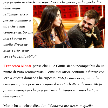
non prendo in giro le persone. Certo che gliene parlo,
glielo dico
dalle prime
settimane. Ecco
perché continuo a
dire che è una
conoscenza. So che
non ci porta in
quella direzione.
Sono certo, sono
cose che senti subito”
.
Francesco Monte
pensa che lui e Giulia siano incompatibili da un
punto di vista sentimentale. Come mai allora continua a flirtare con
lei? A questa domanda ha risposto:
“
Mi fa stare bene, su molte
cose mi capisce però devi capire il mio far battere il cuore. Mi fa
provare emozioni che non provavo da tempo ma sono lontane
dall’amore.”
Monte ha concluso dicendo:
“Conosco me stesso in quelle