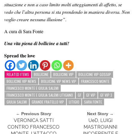
situazione e non a caso limito molti atteggiamenti di affetto, se
vedo che l’altra persona si sta prendendo in maniera diversa. Non
voglio creare nessuna illusione”
.
A cura di Sara Fonte
Una vita piena di bollicine a tutti!
Spread the love
RELATED ITEMS
BOLLICINE
BOLLICINE VIP
BOLLICINE VIP GOSSIP
BOLLICINE VIP NEWS
BOLLICINE VIP NEWS VIP
FRANCESCO MONTE
FRANCESCO MONTE E GIULIA SALEMI
FRANCESCO MONTE E GIULIA SALEMI LITIGANO
GF
GF VIP
GF VIP 3
GIULIA SALEMI
GRANDE FRATELLO VIP
LITIGIO
SARA FONTE
← Previous Story
Next Story →
VERONICA SATTI
UeD, LUIGI
CONTRO FRANCESCO
MASTROIANNI
MONTE, L’ATTACCO
INCOERENTE E