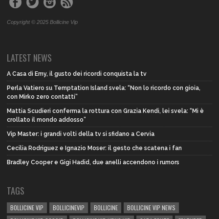
Copyright © 2025 Bollicine Vip
LATEST NEWS
A Casa di Emy, il gusto dei ricordi conquista la tv
Perla Vatiero su Temptation Island svela: “Non lo ricordo con gioia,
con Mirko zero contatti”
Mattia Scudieri conferma la rottura con Grazia Kendi, lei svela: “Mi è
crollato il mondo addosso”
Vip Master: i grandi volti della tv si sfidano a Cervia
Cecilia Rodriguez e Ignazio Moser: il gesto che scatena i fan
Bradley Cooper e Gigi Hadid, due anelli accendono i rumors
TAGS
BOLLICINE VIP
BOLLICINEVIP
BOLLICINE
BOLLICINE VIP NEWS