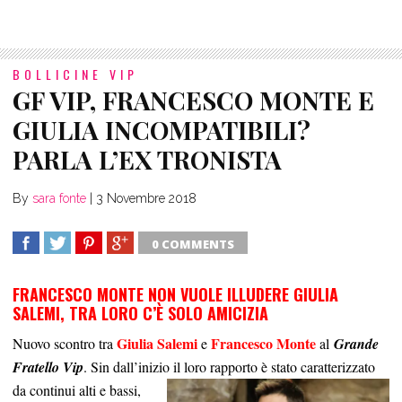
BOLLICINE VIP
GF VIP, FRANCESCO MONTE E
GIULIA INCOMPATIBILI?
PARLA L’EX TRONISTA
By
sara fonte
|
3 Novembre 2018
0 COMMENTS
SHARE
TWEET
SHARE
SHARE
FRANCESCO MONTE NON VUOLE ILLUDERE GIULIA
SALEMI, TRA LORO C’È SOLO AMICIZIA
Giulia Salemi
Francesco Monte
Nuovo scontro tra
e
al
Grande
Fratello Vip
. Sin dall’inizio il loro rapporto è stato
caratterizzato
da continui alti e bassi,