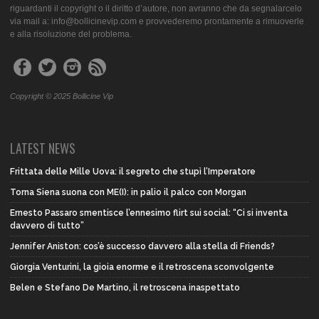
riguardanti il copyright o il diritto d’autore, non avranno che da segnalarcelo
via mail a: info@bollicinevip.com e provvederemo prontamente a rimuoverle
e alla risoluzione del problema.
Copyright © 2025 Bollicine Vip
LATEST NEWS
Frittata delle Mille Uova: il segreto che stupì l’Imperatore
Torna Siena suona con ME(I): in palio il palco con Morgan
Ernesto Passaro smentisce l’ennesimo flirt sui social: “Ci si inventa
davvero di tutto”
Jennifer Aniston: cos’è successo davvero alla stella di Friends?
Giorgia Venturini, la gioia enorme e il retroscena sconvolgente
Belen e Stefano De Martino, il retroscena inaspettato