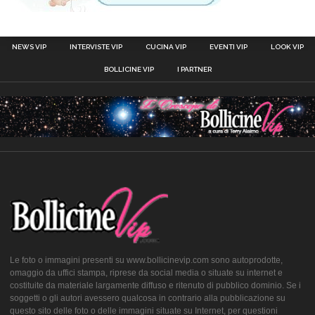
NEWS VIP
INTERVISTE VIP
CUCINA VIP
EVENTI VIP
LOOK VIP
BOLLICINE VIP
I PARTNER
Le foto o immagini presenti su www.bollicinevip.com sono autoprodotte,
omaggio da uffici stampa, riprese da social media o situate su internet e
costituite da materiale largamente diffuso e ritenuto di pubblico dominio. Se i
soggetti o gli autori avessero qualcosa in contrario alla pubblicazione su
questo sito delle foto o delle immagini situate su Internet, per questioni