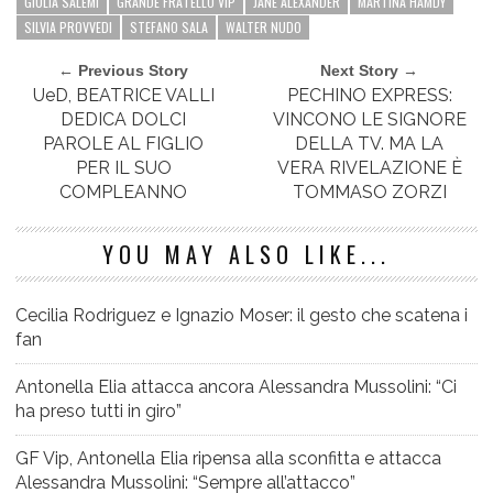
GIULIA SALEMI
GRANDE FRATELLO VIP
JANE ALEXANDER
MARTINA HAMDY
SILVIA PROVVEDI
STEFANO SALA
WALTER NUDO
← Previous Story
Next Story →
UeD, BEATRICE VALLI
PECHINO EXPRESS:
DEDICA DOLCI
VINCONO LE SIGNORE
PAROLE AL FIGLIO
DELLA TV. MA LA
PER IL SUO
VERA RIVELAZIONE È
COMPLEANNO
TOMMASO ZORZI
YOU MAY ALSO LIKE...
Cecilia Rodriguez e Ignazio Moser: il gesto che scatena i
fan
Antonella Elia attacca ancora Alessandra Mussolini: “Ci
ha preso tutti in giro”
GF Vip, Antonella Elia ripensa alla sconfitta e attacca
Alessandra Mussolini: “Sempre all’attacco”