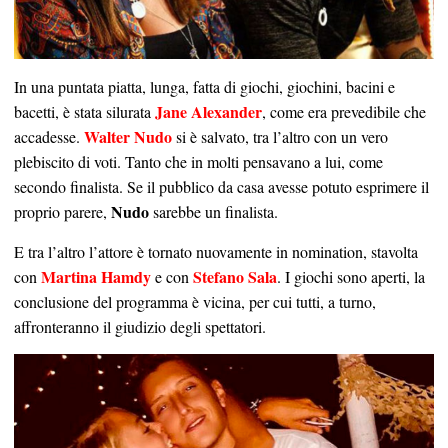
In una puntata piatta, lunga, fatta di giochi, giochini, bacini e
Jane Alexander
bacetti, è stata silurata
, come era prevedibile che
Walter Nudo
accadesse.
si è salvato, tra l’altro con un vero
plebiscito di voti. Tanto che in molti pensavano a lui, come
secondo finalista. Se il pubblico da casa avesse potuto esprimere il
Nudo
proprio parere,
sarebbe un finalista.
E tra l’altro l’attore è tornato nuovamente in nomination, stavolta
Martina Hamdy
Stefano Sala
con
e con
. I giochi sono aperti, la
conclusione del programma è vicina, per cui tutti, a turno,
affronteranno il giudizio degli spettatori.