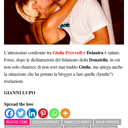
Giulia Provvedi
Deianira
L’attesissimo confronto tra
e
è saltato.
Donatella
Forse, dopo le dichiarazioni del fidanzato della
, in cui
Giulia
non solo chiarisce di non aver mai tradito
, ma spiega anche
la situazione che ha portato la blogger a fare quelle (fasulle?)
rivelazioni.
GIANNI LUPO
Spread the love
RELATED ITEMS
CECILIA RODRIGUEZ
FRANCESCO MONTE
GIULIA PROVVEDI