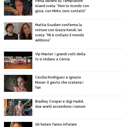
Perla Vatiero su Temptation
Island svela: “Non lo ricordo con
gioia, con Mirko zero contatti”
Mattia Scudieri conferma la
rottura con Grazia Kendi, lei
svela: “Mi è crollato il mondo
addosso”
Vip Master: i grandi volti della
tv si sfidano a Cervia
Cecilia Rodriguez e Ignazio
Moser: il gesto che scatena i
fan
Bradley Cooper e Gigi Hadid,
due anelli accendono i rumors
Gli haters fanno infuriare