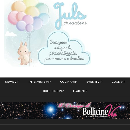
NEWS VIP
INTERVISTE VIP
CUCINA VIP
EVENTI VIP
LOOK VIP
BOLLICINE VIP
I PARTNER