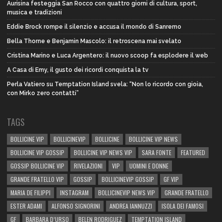
Aurisina festeggia San Rocco con quattro giorni di cultura, sport,
musica e tradizioni
Eddie Brock rompe il silenzio e accusa il mondo di Sanremo
Bella Thorne e Benjamin Mascolo: il retroscena mai svelato
Cristina Marino e Luca Argentero: il nuovo scoop fa esplodere il web
A Casa di Emy, il gusto dei ricordi conquista la tv
Perla Vatiero su Temptation Island svela: “Non lo ricordo con gioia,
con Mirko zero contatti”
TAGS
BOLLICINE VIP
BOLLICINEVIP
BOLLICINE
BOLLICINE VIP NEWS
BOLLICINE VIP GOSSIP
BOLLICINE VIP NEWS VIP
SARA FONTE
FEATURED
GOSSIP BOLLICINE VIP
RIVELAZIONI
VIP
UOMINI E DONNE
GRANDE FRATELLO VIP
GOSSIP
BOLLICINEVIP GOSSIP
GF VIP
MARIA DE FILIPPI
INSTAGRAM
BOLLICINEVIP NEWS VIP
GRANDE FRATELLO
ESTER ADAMI
ALFONSO SIGNORINI
ANDREA IANNUZZI
ISOLA DEI FAMOSI
GF
BARBARA D’URSO
BELEN RODRIGUEZ
TEMPTATION ISLAND