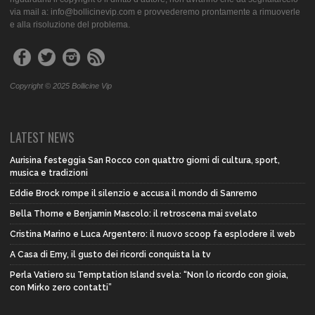
via mail a: info@bollicinevip.com e provvederemo prontamente a rimuoverle
e alla risoluzione del problema.
Copyright © 2025 Bollicine Vip
LATEST NEWS
Aurisina festeggia San Rocco con quattro giorni di cultura, sport,
musica e tradizioni
Eddie Brock rompe il silenzio e accusa il mondo di Sanremo
Bella Thorne e Benjamin Mascolo: il retroscena mai svelato
Cristina Marino e Luca Argentero: il nuovo scoop fa esplodere il web
A Casa di Emy, il gusto dei ricordi conquista la tv
Perla Vatiero su Temptation Island svela: “Non lo ricordo con gioia,
con Mirko zero contatti”