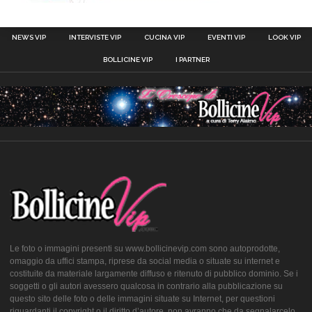
NEWS VIP
INTERVISTE VIP
CUCINA VIP
EVENTI VIP
LOOK VIP
BOLLICINE VIP
I PARTNER
Le foto o immagini presenti su www.bollicinevip.com sono autoprodotte,
omaggio da uffici stampa, riprese da social media o situate su internet e
costituite da materiale largamente diffuso e ritenuto di pubblico dominio. Se i
soggetti o gli autori avessero qualcosa in contrario alla pubblicazione su
questo sito delle foto o delle immagini situate su Internet, per questioni
riguardanti il copyright o il diritto d’autore, non avranno che da segnalarcelo