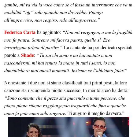
gambe, mi va via la voce come se ci fosse un interruttore che va in
modalità “off” solo quando non dovrebbe. Piango
all’improvviso, non respiro, rido all’improvviso.”
Federica Carta
ha aggiunto:
“Non mi vergogno, a me la fragilità
non fa paura. Sanremo mi faceva paura, quello sì. Ero
terrorizzata prima di partire.”
La cantante ha poi dedicato speciali
Shade
parole a
:
“Tu sai chi sono e mi hai aiutato a non
nascondermi, mi hai tenuto la mano in tutti i sensi, io non
dimenticherò mai questi momenti.
Insieme ce l’abbiamo fatta!”
Nonostante i due non si siano classificati tra i primi posti, la loro
canzone sta riscuotendo molto successo. In merito a ciò ha detto:
“Sono contenta che il pezzo stia piacendo a tante persone, che
piano piano stiamo raggiungendo traguardi che fino a qualche
anno fa potevamo solo sognare.
Ti auguro il meglio davvero.”