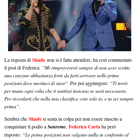
Shade
La risposta di
non si è fatta attendere, ha così commentato
il post di Federica:
“Mi rimprovererò sempre di non aver scritto
una canzone abbastanza forte da farti arrivare nelle prime
posizioni dove meritavi di stare
“. Per poi aggiungere:
“
Ti terrò
per mano ogni volta che ti sentirai insicura se sarà necessario.
Per ricordarti che nella mia classifica voto solo io, e tu sei sempre
prima”
.
Shade
Sembra che
si senta in colpa per non essere riuscito a
Federica Carta
conquistare il podio a
Sanremo
,
ha però
risposto:
“Le prime posizioni non valgono nulla in confronto al