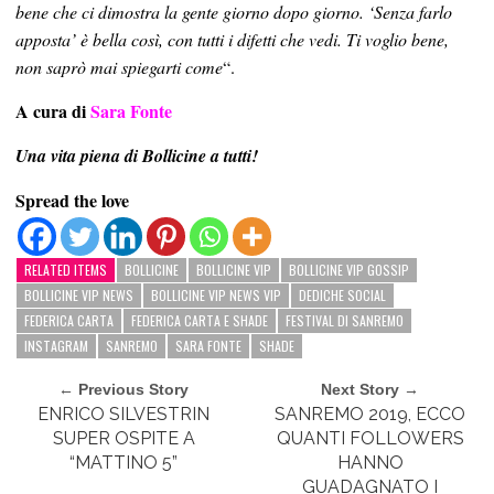
bene che ci dimostra la gente giorno dopo giorno. ‘Senza farlo
apposta’ è bella così, con tutti i difetti che vedi. Ti voglio bene,
non saprò mai spiegarti come
“.
A cura di
Sara Fonte
Una vita piena di Bollicine a tutti!
Spread the love
RELATED ITEMS
BOLLICINE
BOLLICINE VIP
BOLLICINE VIP GOSSIP
BOLLICINE VIP NEWS
BOLLICINE VIP NEWS VIP
DEDICHE SOCIAL
FEDERICA CARTA
FEDERICA CARTA E SHADE
FESTIVAL DI SANREMO
INSTAGRAM
SANREMO
SARA FONTE
SHADE
← Previous Story
Next Story →
ENRICO SILVESTRIN
SANREMO 2019, ECCO
SUPER OSPITE A
QUANTI FOLLOWERS
“MATTINO 5”
HANNO
GUADAGNATO I