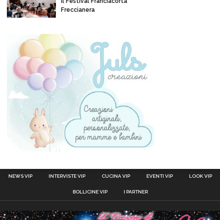
il Festival Franciacorta
Freccianera
NEWS VIP
INTERVISTE VIP
CUCINA VIP
EVENTI VIP
LOOK VIP
BOLLICINE VIP
I PARTNER