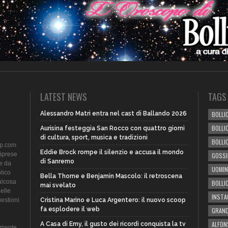
LATEST NEWS
TAGS
Alessandro Matri entra nel cast di Ballando 2026
BOLLIC
BOLLI
Aurisina festeggia San Rocco con quattro giorni
di cultura, sport, musica e tradizioni
BOLLI
ip.com
Eddie Brock rompe il silenzio e accusa il mondo
riprese
GOSSI
di Sanremo
te da
UOMIN
lico
Bella Thorne e Benjamin Mascolo: il retroscena
alcosa
BOLLI
mai svelato
delle
INST
uestioni
Cristina Marino e Luca Argentero: il nuovo scoop
fa esplodere il web
GRAND
ALFON
A Casa di Emy, il gusto dei ricordi conquista la tv
amente