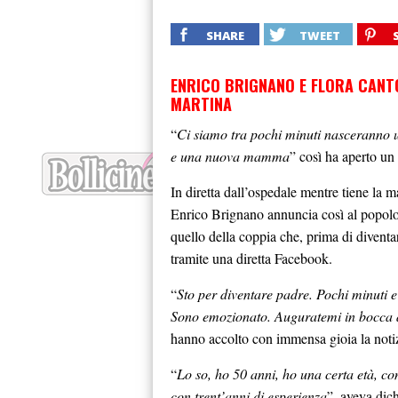
SHARE
TWEET
ENRICO BRIGNANO E FLORA CANTO
MARTINA
“
Ci siamo tra pochi minuti nasceranno
e una nuova mamma
” così ha aperto un
In diretta dall’ospedale mentre tiene la 
Enrico Brignano annuncia così al popolo 
quello della coppia che, prima di divent
tramite una diretta Facebook.
“
Sto per diventare padre. Pochi minuti 
Sono emozionato. Auguratemi in bocca 
hanno accolto con immensa gioia la notiz
“
Lo so, ho 50 anni, ho una certa età, 
con trent’anni di esperienza
”, aveva dic