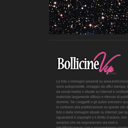
Le foto o immagini presenti su www.bollicinev
sono autoprodotte, omaggio da uffici stampa, 
da social media o situate su internet e costitui
materiale largamente diffuso e ritenuto di pubb
dominio. Se i soggetti o gli autori avessero qu
in contrario alla pubblicazione su questo sito 
foto o delle immagini situate su Internet, per q
riguardanti il copyright o il diritto d’autore, non
avranno che da segnalarcelo via mail a:
info@bollicinevip.com e provvederemo pront