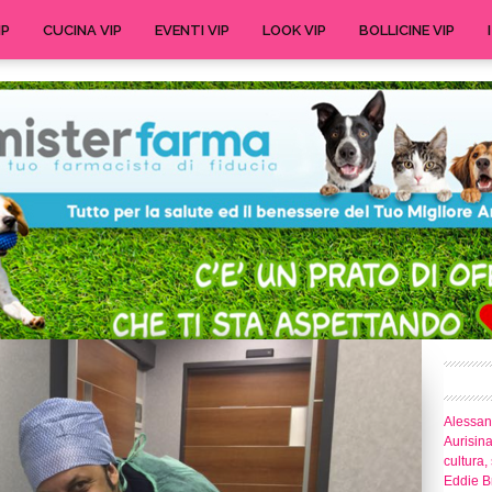
IP
CUCINA VIP
EVENTI VIP
LOOK VIP
BOLLICINE VIP
Alessand
Aurisina
cultura,
Eddie Br