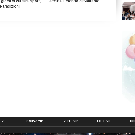
giorni di cultura, sport,
accusa il mondo di Sanremo
e tradizioni
 VIP
CUCINA VIP
EVENTI VIP
LOOK VIP
BOL