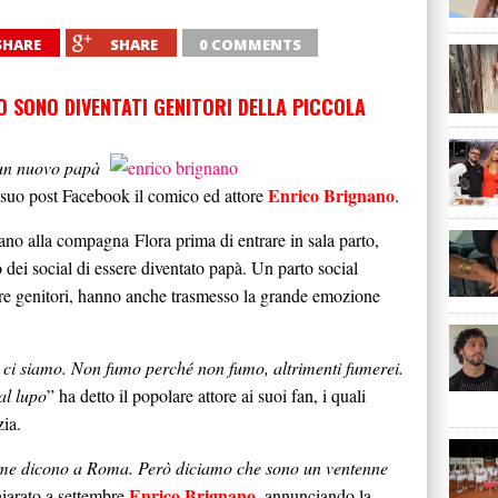
SHARE
SHARE
0 COMMENTS
 SONO DIVENTATI GENITORI DELLA PICCOLA
 un nuovo papà
Enrico Brignano
 suo post Facebook il comico ed attore
.
mano alla compagna Flora prima di entrare in sala parto,
dei social di essere diventato papà. Un parto social
are genitori, hanno anche trasmesso la grande emozione
e ci siamo. Non fumo perché non fumo, altrimenti fumerei.
al lupo
” ha detto il popolare attore ai suoi fan, i quali
ia.
come dicono a Roma. Però diciamo che sono un ventenne
Enrico Brignano
hiarato a settembre
, annunciando la