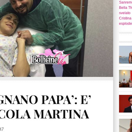
Sanrem
Bella T
svelato
Cristina
esplode
NANO PAPA’: E’
CCOLA MARTINA
17