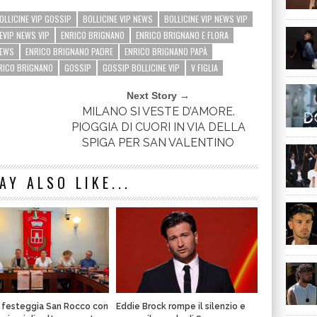
OLLICINE VIP GOSSIP
BOLLICINE VIP NEWS
BOLLICINE VIP NEWS VIP
EVIP NEWS VIP
ENRICO BRIGNANO
ENRICO BRIGNANO E FLORA
NEWS
ENRICO BRIGNANO PADRE
ENRICO BRIGNANO PAPÀ
RICO BRIGNANO
GOSSIP
GOSSIP BOLLICINE VIP
V FIGLIA
Next Story →
MILANO SI VESTE D’AMORE.
PIOGGIA DI CUORI IN VIA DELLA
SPIGA PER SAN VALENTINO
AY ALSO LIKE...
a festeggia San Rocco con
Eddie Brock rompe il silenzio e