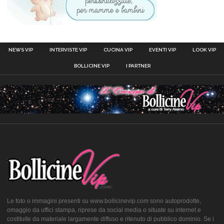
NEWS VIP
INTERVISTE VIP
CUCINA VIP
EVENTI VIP
LOOK VIP
BOLLICINE VIP
I PARTNER
Le foto o immagini presenti su www.bollicinevip.com sono autoprodotte,
omaggio da uffici stampa, riprese da social media o situate su internet e
costituite da materiale largamente diffuso e ritenuto di pubblico dominio. Se i