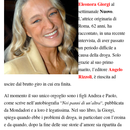
Eleonora Giorgi
al
Nuovo
settimanale
.
L’attrice originaria di
Roma, 62 anni, ha
raccontato, in una recente
intervista, di aver passato
un periodo difficile a
causa della droga. Solo
grazie al suo primo
Angelo
marito, l’editore
Rizzoli
, è riuscita ad
uscire dal brutto giro in cui era finita.
Al momento il suo unico orgoglio sono i figli Andrea e Paolo,
come scrive nell’autobiografia “
Nei panni di un’altra
“, pubblicata
da Mondadori e a loro è legatissima. Nel suo libro, la Giorgi,
spiega quando ebbe i problemi di droga, in particolare con l’eroina
e da quando, dopo la fine delle sue storie d’amore sia ripartita da