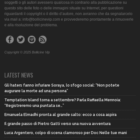
soggetti o gli autori avessero qualcosa in contrario alla pubblicazione su
questo sito delle foto o delle immagini situate su Internet, per questioni
riguardanti il copyright o il diritto d’autore, non avranno che da segnalarcelo
via mail a: info@bollicinevip.com e provvederemo prontamente a rimuoverle
e alla risoluzione del problema.
Copyright © 2025 Bollicine Vip
LATEST NEWS
Gli haters fanno infuriare Soraya, lo sfogo social: “Non potete
augurare la morte ad una persona”
Temptation Island torna a settembre? Parla Raffaella Mennoia:
“Registreremo una puntata se…”
Emanuela Elmadhi pronta al grande salto: ecco a cosa aspira
Il grande passo di Pietro Gatti verso una nuova avventura
Luca Argentero, colpo di scena clamoroso per Doc Nelle tue mani