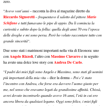
zero.
“
Avevo vent’anni
– racconta la diva al magazine diretto da
Riccardo Signoretti
–
frequentavo il salotto del pittore
Mario
Schifano
e tutti fumavano le pipe di oppio. Da lì comincia la
curiosità e subito dopo la follia: quella degli anni 70 era l’epoca
delle droghe e mi sono persa. Però ho voluto raccontare tutto con
grande sincerità
“.
Due sono stati i matrimoni importanti nella vita di Eleonora: uno
Angelo Rizzoli
Massimo Ciavarro
con
, l’altro con
e in seguito
Andrea De Carlo
ha avuto una dolce love story con
.
“
I padri dei miei figli sono Angelo e Massimo, sono stati gli uomini
più importanti della mia vita
– dice la donna –
Poi c’è stato
l’incontro con Andrea, che forse era davvero l’uomo giusto per
me, nel senso che eravamo legati da grandissime affinità. Chissà,
avrei dovuto incontrarlo quando avevo 16 anni, l’età in cui ero
ancora libera da qualsiasi legame. Oggi sono felice, i miei figli