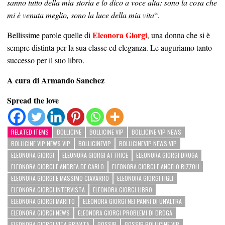
sanno tutto della mia storia e lo dico a voce alta: sono la cosa che
mi è venuta meglio, sono la luce della mia vita
“.
Eleonora Giorgi
Bellissime parole quelle di
, una donna che si è
sempre distinta per la sua classe ed eleganza. Le auguriamo tanto
successo per il suo libro.
A cura di Armando Sanchez
Spread the love
RELATED ITEMS
BOLLICINE
BOLLICINE VIP
BOLLICINE VIP NEWS
BOLLICINE VIP NEWS VIP
BOLLICINEVIP
BOLLICINEVIP NEWS VIP
ELEONORA GIORGI
ELEONORA GIORGI ATTRICE
ELEONORA GIORGI DROGA
ELEONORA GIORGI E ANDREA DE CARLO
ELEONORA GIORGI E ANGELO RIZZOLI
ELEONORA GIORGI E MASSIMO CIAVARRO
ELEONORA GIORGI FIGLI
ELEONORA GIORGI INTERVISTA
ELEONORA GIORGI LIBRO
ELEONORA GIORGI MARITO
ELEONORA GIORGI NEI PANNI DI UN'ALTRA
ELEONORA GIORGI NEWS
ELEONORA GIORGI PROBLEMI DI DROGA
ELEONORA GIORGI VITA PRIVATA
GOSSIP
GOSSIP BOLLICINE VIP