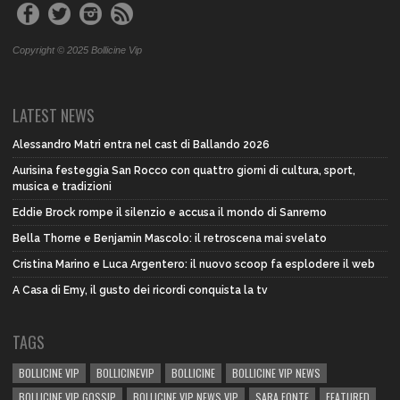
Copyright © 2025 Bollicine Vip
LATEST NEWS
Alessandro Matri entra nel cast di Ballando 2026
Aurisina festeggia San Rocco con quattro giorni di cultura, sport,
musica e tradizioni
Eddie Brock rompe il silenzio e accusa il mondo di Sanremo
Bella Thorne e Benjamin Mascolo: il retroscena mai svelato
Cristina Marino e Luca Argentero: il nuovo scoop fa esplodere il web
A Casa di Emy, il gusto dei ricordi conquista la tv
TAGS
BOLLICINE VIP
BOLLICINEVIP
BOLLICINE
BOLLICINE VIP NEWS
BOLLICINE VIP GOSSIP
BOLLICINE VIP NEWS VIP
SARA FONTE
FEATURED