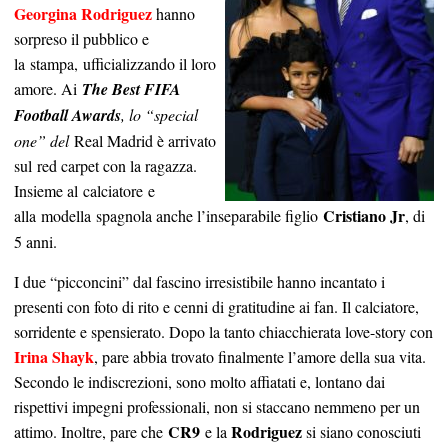
Georgina Rodriguez
hanno
sorpreso il pubblico e
la stampa, ufficializzando il loro
amore. Ai
The Best FIFA
Football Awards
, lo “special
one” del
Real Madrid è arrivato
sul red carpet con la ragazza.
Insieme al
calciatore
e
Cristiano Jr
alla
modella
spagnola anche l’inseparabile figlio
, di
5 anni.
I due “picconcini” dal fascino irresistibile hanno incantato i
presenti con foto di rito e cenni di gratitudine ai fan. Il calciatore,
sorridente e spensierato. Dopo la tanto chiacchierata love-story con
Irina Shayk
, pare abbia trovato finalmente l’amore della sua vita.
Secondo le indiscrezioni, sono molto affiatati e, lontano dai
rispettivi impegni professionali, non si staccano nemmeno per un
CR9
Rodriguez
attimo. Inoltre, pare che
e la
si siano conosciuti