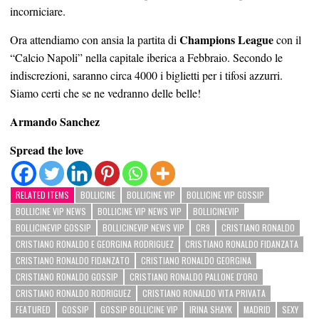
incorniciare.
Champions League
Ora attendiamo con ansia la partita di
con il
“Calcio Napoli” nella capitale iberica a Febbraio. Secondo le
indiscrezioni, saranno circa 4000 i biglietti per i tifosi azzurri.
Siamo certi che se ne vedranno delle belle!
Armando Sanchez
Spread the love
RELATED ITEMS
BOLLICINE
BOLLICINE VIP
BOLLICINE VIP GOSSIP
BOLLICINE VIP NEWS
BOLLICINE VIP NEWS VIP
BOLLICINEVIP
BOLLICINEVIP GOSSIP
BOLLICINEVIP NEWS VIP
CR9
CRISTIANO RONALDO
CRISTIANO RONALDO E GEORGINA RODRIGUEZ
CRISTIANO RONALDO FIDANZATA
CRISTIANO RONALDO FIDANZATO
CRISTIANO RONALDO GEORGINA
CRISTIANO RONALDO GOSSIP
CRISTIANO RONALDO PALLONE D'ORO
CRISTIANO RONALDO RODRIGUEZ
CRISTIANO RONALDO VITA PRIVATA
FEATURED
GOSSIP
GOSSIP BOLLICINE VIP
IRINA SHAYK
MADRID
SEXY